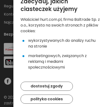
Zdecyduj, jakich
Regulamin
ciasteczek użyjemy
Kontakt
Właściciel hurt.com.pl, firma Baltrade Sp. z
Najczęściej zadawane pytania
o.o., korzysta na swoich stronach z plików
cookies:
Bezpieczne płatności
wykorzystywanych do analizy ruchu
na stronie
marketingowych, związanych z
reklamą i mediami
społecznościowymi
dostostuj zgody
© 2024 Baltrade sp. z o.o. - Wszelkie prawa
polityka cookies
zastrzeżone.