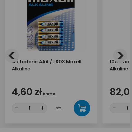
<
>
4 x baterie AAA / LR03 Maxell
100 x bat
Alkaline
Alkaline
4,60 zł
82,00
brutto
-
+
-
szt.