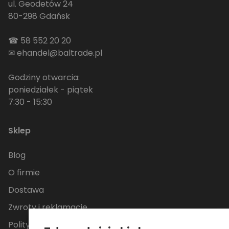
ul. Geodetów 24
80-298 Gdańsk
☎
58 552 20 20
✉
ehandel@baltrade.pl
Godziny otwarcia:
poniedziałek - piątek
7:30 - 15:30
Sklep
Blog
O firmie
Dostawa
Zwroty i reklamacje
Polityka Prywatności