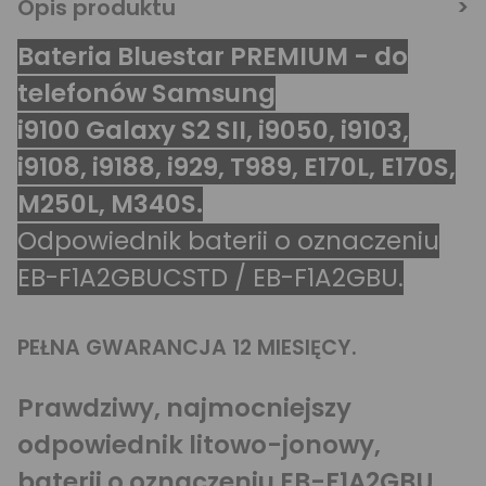
Opis produktu
Bateria Bluestar PREMIUM - do
telefonów Samsung
i9100 Galaxy S2 SII, i9050, i9103,
i9108, i9188, i929, T989, E170L, E170S,
M250L, M340S.
Odpowiednik baterii o oznaczeniu
EB-F1A2GBUCSTD / EB-F1A2GBU.
PEŁNA GWARANCJA 12 MIESIĘCY.
Prawdziwy, najmocniejszy
odpowiednik litowo-jonowy,
baterii o oznaczeniu EB-F1A2GBU.