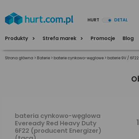
HURT
DETAL
Produkty
Strefa marek
Promocje
Blog
Strona główna
>
Baterie
>
baterie cynkowo-węglowe
>
baterie 9V / 6F22
O
bateria cynkowo-węglowa
Eveready Red Heavy Duty
6F22 (producent Energizer)
(taca)