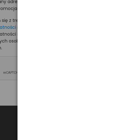
ny adres e-mail
romocjach na hurt.com.pl.
ię z treścią i akceptuję
watności
i akceptuję
watności i wyrażam zgodę
nych osobowych na
.