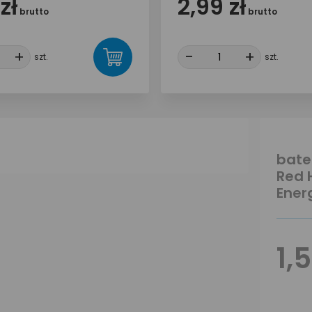
zł
2,99 zł
brutto
brutto
+
+
-
-
+
+
szt.
szt.
bate
Red 
Ener
1,5