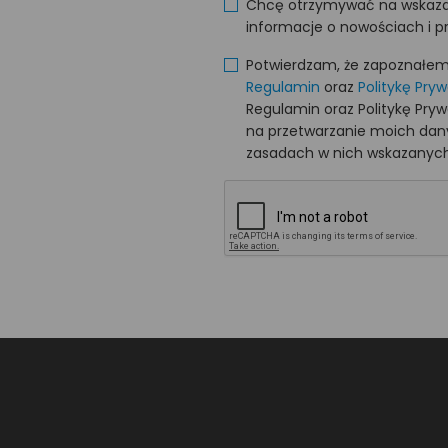
Chcę otrzymywać na wskaza
informacje o nowościach i p
Potwierdzam, że zapoznałem s
Regulamin
oraz
Politykę Pry
Regulamin oraz Politykę Pry
na przetwarzanie moich da
zasadach w nich wskazanych