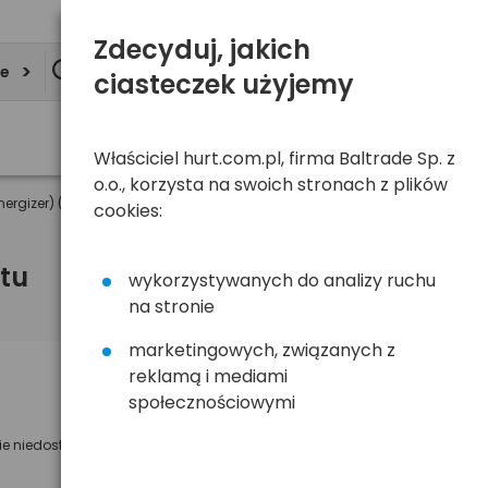
Zdecyduj, jakich
ie
ciasteczek użyjemy
Właściciel hurt.com.pl, firma Baltrade Sp. z
o.o., korzysta na swoich stronach z plików
ergizer) (taca)
cookies:
tu
wykorzystywanych do analizy ruchu
na stronie
marketingowych, związanych z
reklamą i mediami
Powiadom mnie o dostępności
społecznościowymi
Wyślemy powiadomienie o dostęności
ie niedostępny
na poniższy adres e-mail