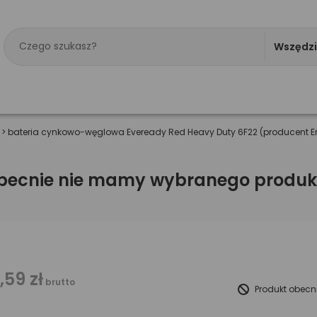
Wszędz
>
bateria cynkowo-węglowa Eveready Red Heavy Duty 6F22 (producent En
becnie nie mamy wybranego produk
1,59 zł
brutto
Produkt obecn