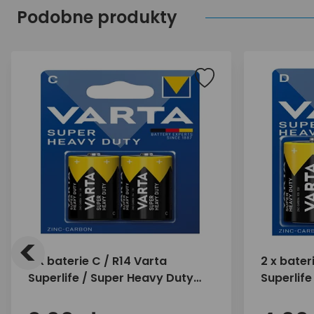
Podobne produkty
<
2 x baterie C / R14 Varta
2 x bater
Superlife / Super Heavy Duty
Superlife
(blister)
(blister)