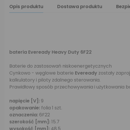
Opis produktu
Dostawa produktu
Bezp
bateria Eveready Heavy Duty 6F22
Baterie do zastosowań niskoenergetycznych
Cynkowo - węglowe baterie
Eveready
zostały zapro
kalkulatory i piloty zdalnego sterowania.
Prawidłowy sposób przechowywania i użytkowania ba
napięcie [V]:
9
opakowanie:
folia 1 szt.
oznaczenia:
6F22
szerokość [mm]:
15.7
wysokość [mm]:
48.5