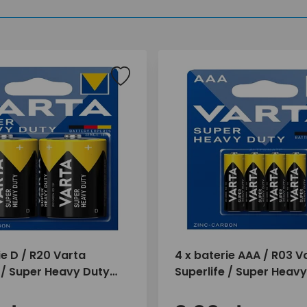
ie D / R20 Varta
4 x baterie AAA / R03 V
 / Super Heavy Duty
Superlife / Super Heav
(blister)