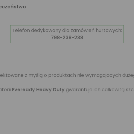
ieczeństwo
Telefon dedykowany dla zamówień hurtowych:
798-238-238
jektowane z myślą o produktach nie wymagajacych dużego 
terii
Eveready Heavy Duty
gwarantuje ich całkowitą szc