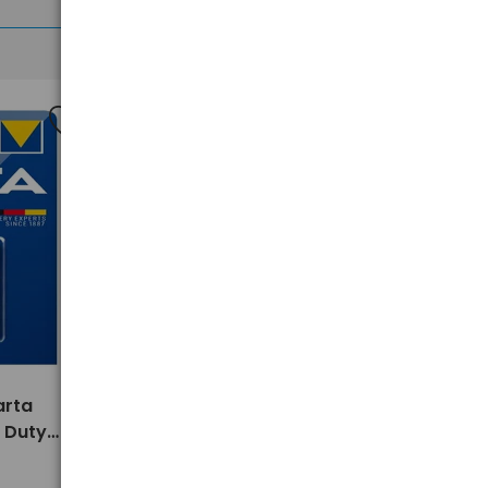
>
arta
1 x bateria 3R12 - płaska VARTA
y Duty
Superlife / Super Heavy Duty
(blister)