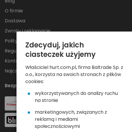
Blog
O firmie
Dostawa
Zwroty i reklamacje
Polityka Prywatności
Zdecyduj, jakich
Regulamin
ciasteczek użyjemy
Kontakt
Właściciel hurt.com.pl, firma Baltrade Sp. z
Najczęściej zadawane pytania
o.o., korzysta na swoich stronach z plików
cookies:
Bezpieczne płatności
wykorzystywanych do analizy ruchu
na stronie
marketingowych, związanych z
reklamą i mediami
społecznościowymi