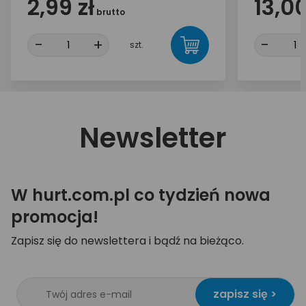
2,99 zł
13,00
brutto
-
+
-
szt.
Newsletter
W hurt.com.pl co tydzień nowa
promocja!
Zapisz się do newslettera i bądź na bieżąco.
zapisz się >