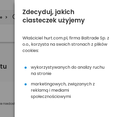
Zdecyduj, jakich
ie
ciasteczek użyjemy
Właściciel hurt.com.pl, firma Baltrade Sp. z
o.o., korzysta na swoich stronach z plików
cookies:
tu
wykorzystywanych do analizy ruchu
na stronie
marketingowych, związanych z
reklamą i mediami
Powiadom mnie o dostępności
społecznościowymi
ie niedostępny
Wyślemy powiadomienie o dostęności
na poniższy adres e-mail