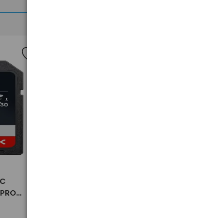
>
XC
Magnetyczny organizer na
 PRO
kable UGREEN LP987 45097
 V30