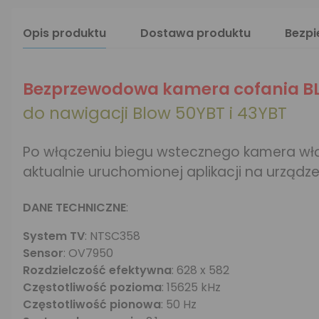
Opis produktu
Dostawa produktu
Bezp
Bezprzewodowa kamera cofania B
do nawigacji Blow 50YBT i 43YBT
Po włączeniu biegu wstecznego kamera włąc
aktualnie uruchomionej aplikacji na urządz
DANE TECHNICZNE
:
System TV
: NTSC358
Sensor
: OV7950
Rozdzielczość efektywna
: 628 x 582
Częstotliwość pozioma
: 15625 kHz
Częstotliwość pionowa
: 50 Hz