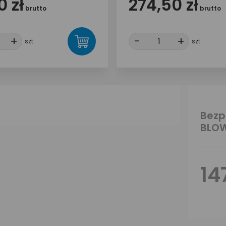
0 zł
274,50 zł
brutto
brutto
+
+
-
-
+
+
szt.
szt.
Bezp
BLOW
14