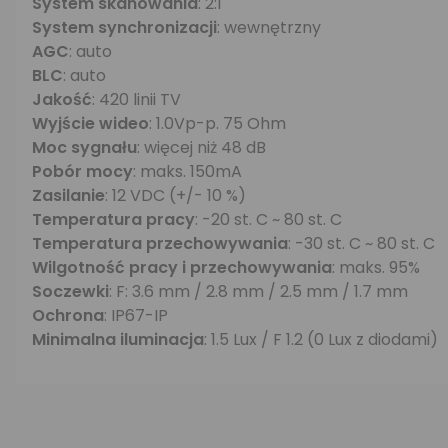
System skanowania
: 2:1
System synchronizacji
: wewnętrzny
AGC
: auto
BLC
: auto
Jakość
: 420 linii TV
Wyjście wideo
: 1.0Vp-p. 75 Ohm
Moc sygnału
: więcej niż 48 dB
Pobór mocy
: maks. 150mA
Zasilanie
: 12 VDC (+/- 10 %)
Temperatura pracy
: -20 st. C ~ 80 st. C
Temperatura przechowywania
: -30 st. C ~ 80 st. C
Wilgotność pracy i przechowywania
: maks. 95%
Soczewki
: F: 3.6 mm / 2.8 mm / 2.5 mm / 1.7 mm
Ochrona
: IP67-IP
Minimalna iluminacja
: 1.5 Lux / F 1.2 (0 Lux z diodami)