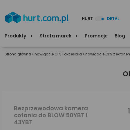
HURT
DETAL
Produkty
Strefa marek
Promocje
Blog
Strona główna
>
nawigacje GPS i akcesoria
>
nawigacje GPS z ekranem
O
Bezprzewodowa kamera
cofania do BLOW 50YBT i
43YBT