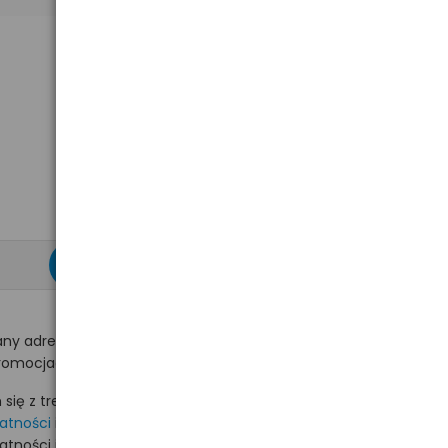
zapisz się >
ny adres e-mail
romocjach na hurt.com.pl.
ię z treścią i akceptuję
watności
i akceptuję
watności i wyrażam zgodę