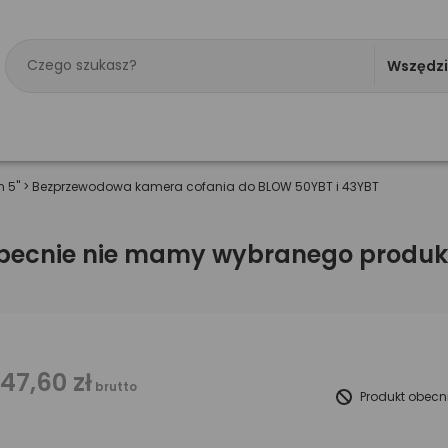
Wszędz
 5"
>
Bezprzewodowa kamera cofania do BLOW 50YBT i 43YBT
becnie nie mamy wybranego produk
147,60 zł
brutto
Produkt obecn