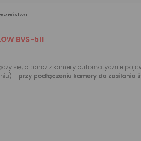
ieczeństwo
LOW BVS-511
zy się, a obraz z kamery automatycznie pojawi
eniu) -
przy podłączeniu kamery do zasilania ś