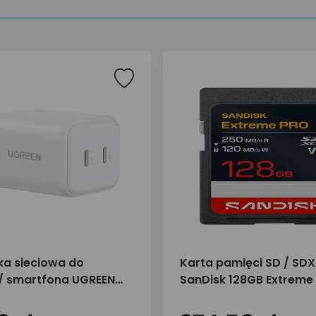
a sieciowa do
Karta pamięci SD / SD
 / smartfona UGREEN
SanDisk 128GB Extreme
SB-C X526 65154
250/120 MB/s UHS-I U3