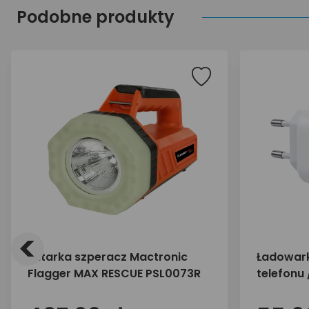
Podobne produkty
<
Latarka szperacz Mactronic
Ładowark
Flagger MAX RESCUE PSL0073R
telefonu
45W 2x U