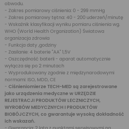
obwodu.
- Zakres pomiarowy ciśnienia: 0 - 299 mmHg
- Zakres pomiarowy tętna: 40 - 200 uderzeń/minutę
- Wskaźnik klasyfikacji wyniku pomiaru ciśnienia wg.
WHO (World Health Organization) Światowa
organizacja zdrowia
- Funkcja daty ,godziny
- Zasilanie: 4 baterie "AA" 1,5V
- Oszczędność baterii - aparat automatycznie
wyłącza się po 2 minutach
- Wyprodukowany zgodnie z międzynarodowymi
normami: ISO, MDD, CE
-
Ciśnieniomierze TECH-MED są zarejestrowane
jako urządzenia medyczne w URZĘDZIE
REJESTRACJI PRODUKTÓW LECZNICZYCH,
WYROBÓW MEDYCZNYCH I PRODUKTÓW
BIOBÓJCZYCH, co gwarantuje wysoką dokładność
ich wskazań.
- Gwarancja: 2 lata z punktami serwisowymi na