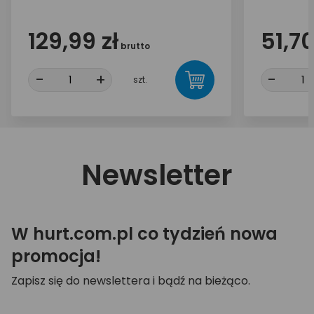
ACDJS-0
129,99 zł
51,70
brutto
-
+
-
szt.
Newsletter
W hurt.com.pl co tydzień nowa
promocja!
Zapisz się do newslettera i bądź na bieżąco.