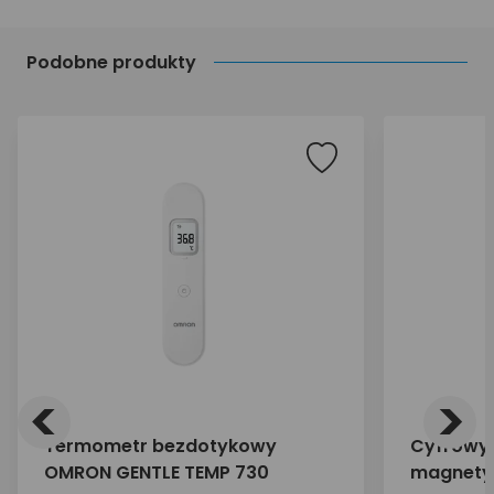
Podobne produkty
<
>
Termometr bezdotykowy
Cyfrowy 
OMRON GENTLE TEMP 730
magnety