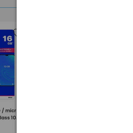
>
 / micro
Karta pamięci micro SD / micro
ass 10
SDXC GOODRAM 64GB class 10
UHS-I + adapter SD