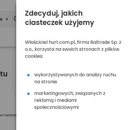
Zdecyduj, jakich
ie
ciasteczek użyjemy
Właściciel hurt.com.pl, firma Baltrade Sp. z
o.o., korzysta na swoich stronach z plików
cookies:
tu
wykorzystywanych do analizy ruchu
na stronie
marketingowych, związanych z
reklamą i mediami
Powiadom mnie o dostępności
społecznościowymi
ie niedostępny
Wyślemy powiadomienie o dostęności
na poniższy adres e-mail