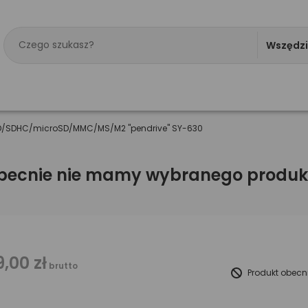
Wszędz
SD/SDHC/microSD/MMC/MS/M2 "pendrive" SY-630
becnie nie mamy wybranego produk
9,00 zł
brutto
Produkt obecn