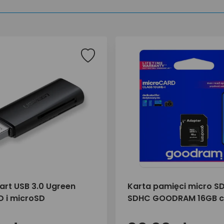
art USB 3.0 Ugreen
Karta pamięci micro SD
 i microSD
SDHC GOODRAM 16GB cl
UHS-I + adapter do SD