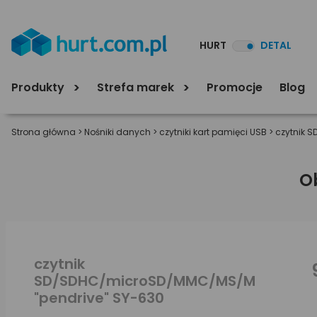
HURT
DETAL
Produkty
Strefa marek
Promocje
Blog
Strona główna
>
Nośniki danych
>
czytniki kart pamięci USB
>
czytnik 
O
czytnik
SD/SDHC/microSD/MMC/MS/M2
"pendrive" SY-630