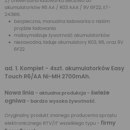
2) Uniwersalna ładowarka sieciowa do
akumulatorków R6 AA / R03 AAA / 9V 6F22, ET-
243BIS.
bezpieczna, manualna ładowarka o niskim
prądzie ładowania
maksymalizuje żywotność akumulatorków
niezawodna, ładuje akumulatory R03, R6, oraz 9V
6F22
ad. 1. Komplet - 4szt. akumulatorków Easy
Touch R6/AA Ni-MH 2700mAh.
Nowa linia
świeże
- aktualna produkcja -
ogniwa
- bardzo wysoka żywotność
.
Oryginalny produkt znanego producenta sprzętu
firmy
elektronicznego RTV/IT wszelkiego typu -