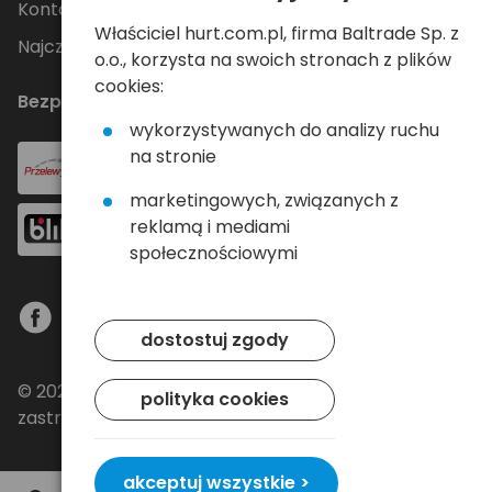
Kontakt
Właściciel hurt.com.pl, firma Baltrade Sp. z
Najczęściej zadawane pytania
o.o., korzysta na swoich stronach z plików
cookies:
Bezpieczne płatności
wykorzystywanych do analizy ruchu
na stronie
marketingowych, związanych z
reklamą i mediami
społecznościowymi
dostostuj zgody
© 2024 Baltrade sp. z o.o. - Wszelkie prawa
polityka cookies
zastrzeżone.
akceptuj wszystkie >