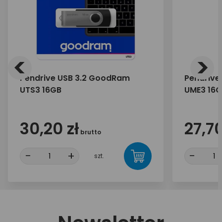
<
>
Pendrive USB 3.2 GoodRam
Pendrive
UTS3 16GB
UME3 16
30,20 zł
27,70
brutto
-
+
-
szt.