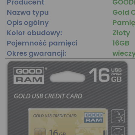
Producent
GOOD
Nazwa typu
Gold C
Opis ogólny
Pamię
Kolor obudowy:
Złoty
Pojemność pamięci
16GB
Okres gwarancji:
wiecz