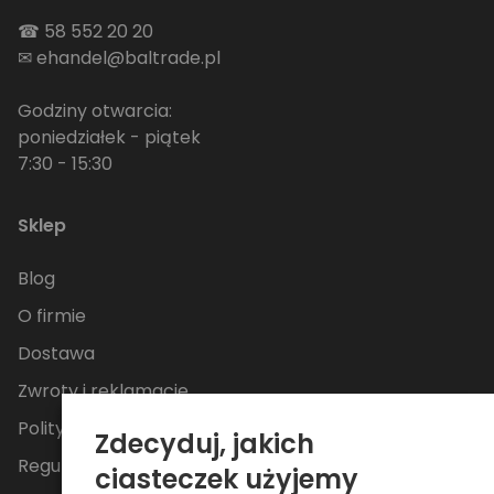
☎
58 552 20 20
✉
ehandel@baltrade.pl
Godziny otwarcia:
poniedziałek - piątek
7:30 - 15:30
Sklep
Blog
O firmie
Dostawa
Zwroty i reklamacje
Polityka Prywatności
Zdecyduj, jakich
Regulamin
ciasteczek użyjemy