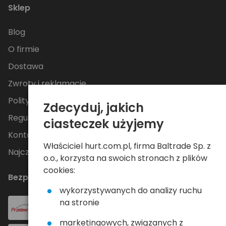
Sklep
Blog
O firmie
Dostawa
Zwroty i reklamacje
Polityka Prywatności
Zdecyduj, jakich
Regulamin
ciasteczek użyjemy
Kontakt
Właściciel hurt.com.pl, firma Baltrade Sp. z
Najczęściej zadawane pytania
o.o., korzysta na swoich stronach z plików
cookies:
Bezpieczne płatności
wykorzystywanych do analizy ruchu
na stronie
marketingowych, związanych z