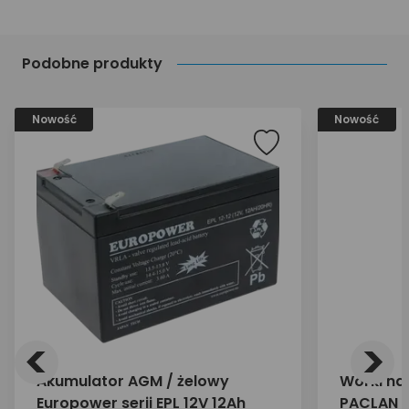
Podobne produkty
Nowość
Nowość
<
>
Akumulator AGM / żelowy
Worki na
Europower serii EPL 12V 12Ah
PACLAN E