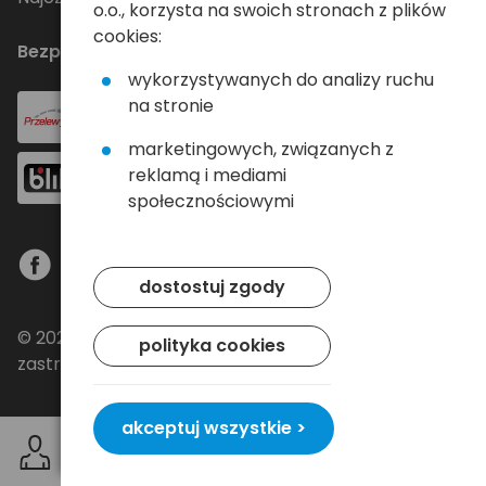
o.o., korzysta na swoich stronach z plików
cookies:
Bezpieczne płatności
wykorzystywanych do analizy ruchu
na stronie
marketingowych, związanych z
reklamą i mediami
społecznościowymi
dostostuj zgody
© 2024 Baltrade sp. z o.o. - Wszelkie prawa
polityka cookies
zastrzeżone.
akceptuj wszystkie >