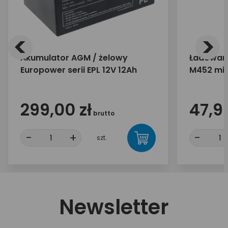
<
>
Akumulator AGM / żelowy
Ładowar
Europower serii EPL 12V 12Ah
M452 mic
mAh
299,00 zł
47,90
brutto
-
+
-
szt.
Newsletter