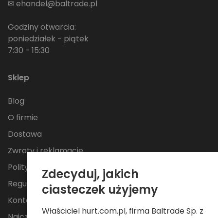
✉
ehandel@baltrade.pl
Godziny otwarcia:
poniedziałek - piątek
7:30 - 15:30
Sklep
Blog
O firmie
Dostawa
Zwroty i reklamacje
Polityka Prywatności
Zdecyduj, jakich
Regulamin
ciasteczek użyjemy
Kontakt
Właściciel hurt.com.pl, firma Baltrade Sp. z
Najczęściej zadawane pytania