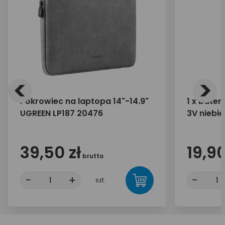
<
>
Pokrowiec na laptopa 14"-14.9"
1 x bater
UGREEN LP187 20476
3V niebi
39,50 zł
19,90
brutto
-
+
-
szt.