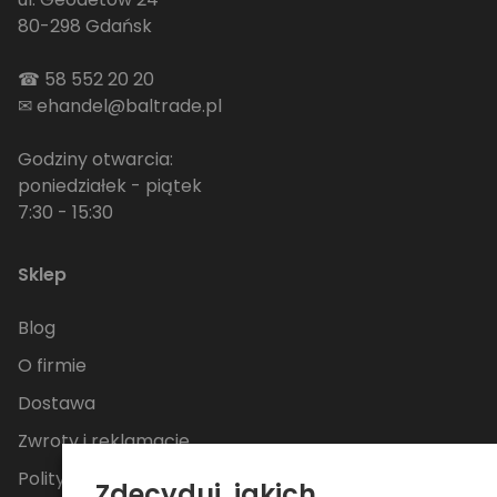
80-298 Gdańsk
☎
58 552 20 20
✉
ehandel@baltrade.pl
Godziny otwarcia:
poniedziałek - piątek
7:30 - 15:30
Sklep
Blog
O firmie
Dostawa
Zwroty i reklamacje
Polityka Prywatności
Zdecyduj, jakich