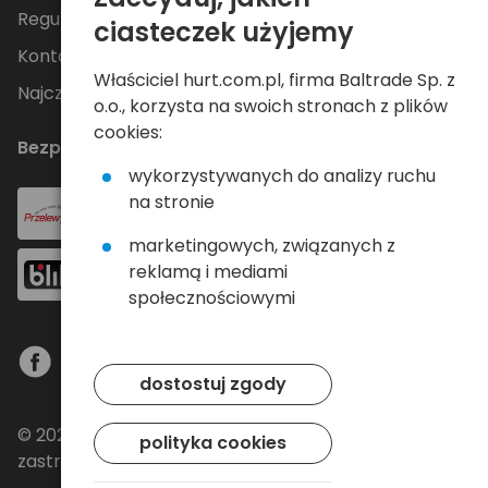
Regulamin
ciasteczek użyjemy
Kontakt
Właściciel hurt.com.pl, firma Baltrade Sp. z
Najczęściej zadawane pytania
o.o., korzysta na swoich stronach z plików
cookies:
Bezpieczne płatności
wykorzystywanych do analizy ruchu
na stronie
marketingowych, związanych z
reklamą i mediami
społecznościowymi
dostostuj zgody
© 2024 Baltrade sp. z o.o. - Wszelkie prawa
polityka cookies
zastrzeżone.