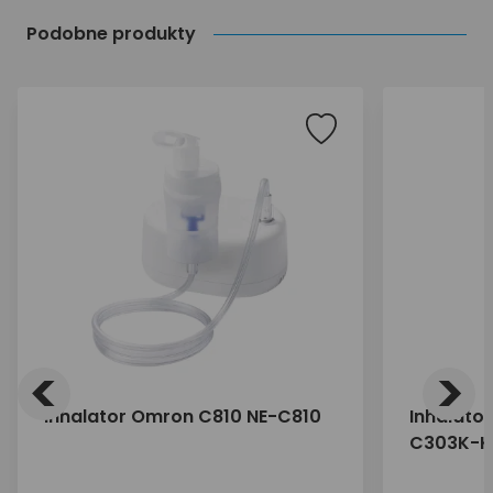
Podobne produkty
<
>
Inhalator Omron C810 NE-C810
Inhalato
C303K-K