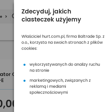
Zdecyduj, jakich
ie
ciasteczek użyjemy
Właściciel hurt.com.pl, firma Baltrade Sp. z
o.o., korzysta na swoich stronach z plików
cookies:
wykorzystywanych do analizy ruchu
na stronie
lator Omron C101 ESSENTIAL NE-
-E
marketingowych, związanych z
reklamą i mediami
społecznościowymi
0,00 zł
brutto