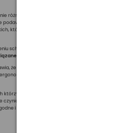
zenie różnych schorzeń układu oddechowego w
odawanie leków. Dzięki temu terapia staje się
kich, którzy borykają się z problemami układu
eniu schorzeń układu oddechowego. Jest szczególnie
 związane z układem oddechowym
.
awia, że nawet osoby korzystające z nebulizatora po
ergonomicznemu kształtowi, nebulizator jest łatwy
ch którzy pragną skutecznie dbać o zdrowie układu
ie czynią go doskonałym wyborem dla wszystkich.
wygodne i skuteczne leczenie z nebulizatorem Omron