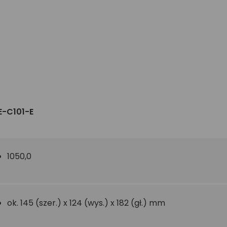
E-C101-E
1050,0
ok. 145 (szer.) x 124 (wys.) x 182 (gł.) mm