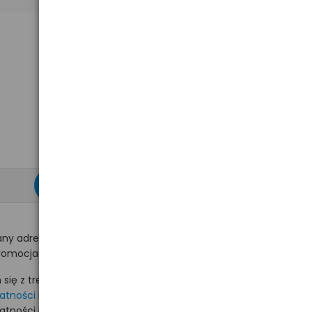
zapisz się >
ny adres e-mail
romocjach na hurt.com.pl.
ię z treścią i akceptuję
watności
i akceptuję
watności i wyrażam zgodę