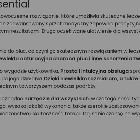
ential
nowoczesne rozwiązanie, które umożliwia skuteczne lec
Ten zaawansowany sprzęt medyczny zapewnia precyzyjne p
zymi rezultatami. Długo oczekiwane ułatwienie dla wszyst
io do płuc, co czyni go skutecznym rozwiązaniem w lecz
ewlekła obturacyjna choroba płuc i inne schorzenia
 o wygodzie użytkownika.
Prosta i intuicyjna obsługa
spr
do jego działania.
Dzięki niewielkim rozmiarom, a także
idealnym towarzyszem podczas podróży.
 niezbędne
narzędzie dla wszystkich
, w szczególności ty
ga, wysoka jakość wykonania, także szerokie zastosowan
pieczeństwo i skuteczność terapii. Daj sobie szansę na 