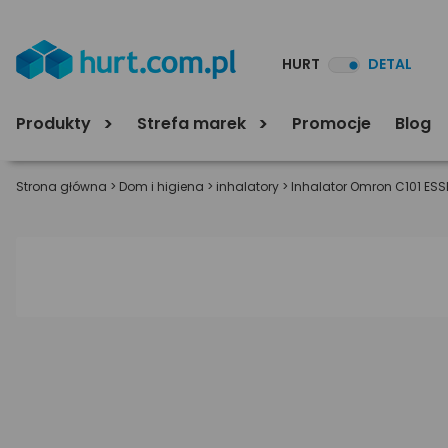
HURT
DETAL
Produkty
Strefa marek
Promocje
Blog
Strona główna
>
Dom i higiena
>
inhalatory
>
Inhalator Omron C101 ESS