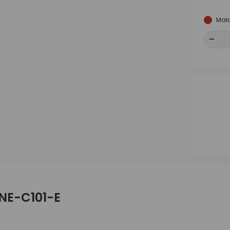
Mała
-
-
 NE-C101-E