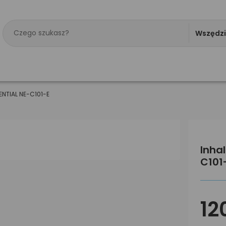
Wszędz
ENTIAL NE-C101-E
Inha
C101
12