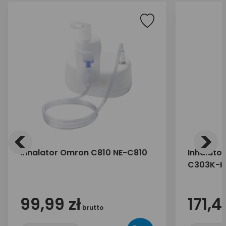
<
>
Inhalator Omron C810 NE-C810
Inhalato
C303K-K
99,99 zł
171,4
brutto