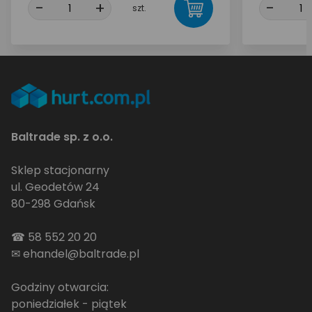
-
+
-
szt.
Baltrade sp. z o.o.
Sklep stacjonarny
ul. Geodetów 24
80-298 Gdańsk
☎
58 552 20 20
✉
ehandel@baltrade.pl
Godziny otwarcia:
poniedziałek - piątek