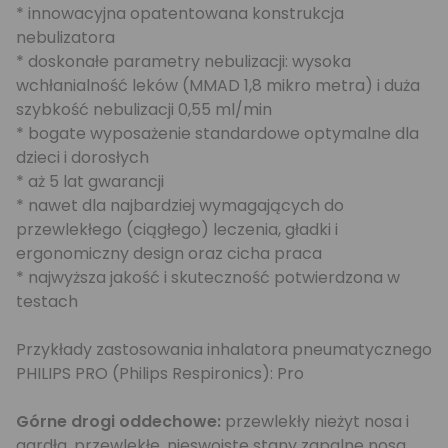
* innowacyjna opatentowana konstrukcja
nebulizatora
* doskonałe parametry nebulizacji: wysoka
wchłanialność leków (MMAD 1,8 mikro metra) i duża
szybkość nebulizacji 0,55 ml/min
* bogate wyposażenie standardowe optymalne dla
dzieci i dorosłych
* aż 5 lat gwarancji
* nawet dla najbardziej wymagających do
przewlekłego (ciągłego) leczenia, gładki i
ergonomiczny design oraz cicha praca
* najwyższa jakość i skuteczność potwierdzona w
testach
Przykłady zastosowania inhalatora pneumatycznego
PHILIPS PRO (Philips Respironics): Pro
Górne drogi oddechowe:
przewlekły nieżyt nosa i
gardła, przewlekłe, nieswoiste stany zapalne nosa,