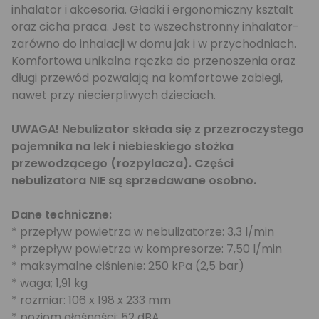
inhalator i akcesoria. Gładki i ergonomiczny kształt
oraz cicha praca. Jest to wszechstronny inhalator-
zarówno do inhalacji w domu jak i w przychodniach.
Komfortowa unikalna rączka do przenoszenia oraz
długi przewód pozwalają na komfortowe zabiegi,
nawet przy niecierpliwych dzieciach.
UWAGA! Nebulizator składa się z przezroczystego
pojemnika na lek i niebieskiego stożka
przewodzącego (rozpylacza). Części
nebulizatora NIE są sprzedawane osobno.
Dane techniczne:
* przepływ powietrza w nebulizatorze: 3,3 l/min
* przepływ powietrza w kompresorze: 7,50 l/min
* maksymalne ciśnienie: 250 kPa (2,5 bar)
* waga; 1,91 kg
* rozmiar: 106 x 198 x 233 mm
* poziom głośności: 52 dBA