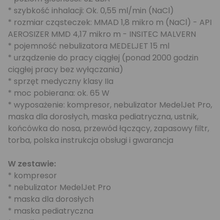
* szybkość inhalacji: Ok. 0,55 ml/min (NaCl)
* rozmiar cząsteczek: MMAD 1,8 mikro m (NaCl) - API
AEROSIZER MMD 4,17 mikro m - INSITEC MALVERN
* pojemność nebulizatora MEDELJET 15 ml
* urządzenie do pracy ciągłej (ponad 2000 godzin
ciągłej pracy bez wyłączania)
* sprzęt medyczny klasy IIa
* moc pobierana: ok. 65 W
* wyposażenie: kompresor, nebulizator MedelJet Pro,
maska dla dorosłych, maska pediatryczna, ustnik,
końcówka do nosa, przewód łączący, zapasowy filtr,
torba, polska instrukcja obsługi i gwarancja
W zestawie:
* kompresor
* nebulizator MedelJet Pro
* maska dla dorosłych
* maska pediatryczna