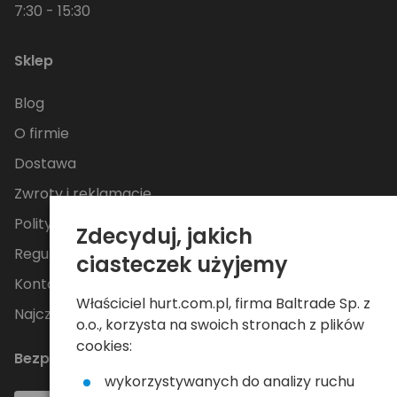
7:30 - 15:30
Sklep
Blog
O firmie
Dostawa
Zwroty i reklamacje
Polityka Prywatności
Zdecyduj, jakich
Regulamin
ciasteczek użyjemy
Kontakt
Właściciel hurt.com.pl, firma Baltrade Sp. z
Najczęściej zadawane pytania
o.o., korzysta na swoich stronach z plików
cookies:
Bezpieczne płatności
wykorzystywanych do analizy ruchu