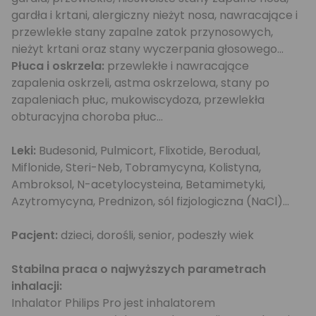
gardła i krtani, alergiczny nieżyt nosa, nawracające i
przewlekłe stany zapalne zatok przynosowych,
nieżyt krtani oraz stany wyczerpania głosowego...
Płuca i oskrzela:
przewlekłe i nawracające
zapalenia oskrzeli, astma oskrzelowa, stany po
zapaleniach płuc, mukowiscydoza, przewlekła
obturacyjna choroba płuc...
Leki:
Budesonid, Pulmicort, Flixotide, Berodual,
Miflonide, Steri-Neb, Tobramycyna, Kolistyna,
Ambroksol, N-acetylocysteina, Betamimetyki,
Azytromycyna, Prednizon, sól fizjologiczna (NaCl)...
Pacjent:
dzieci, dorośli, senior, podeszły wiek
Stabilna praca o najwyższych parametrach
inhalacji:
Inhalator Philips Pro jest inhalatorem