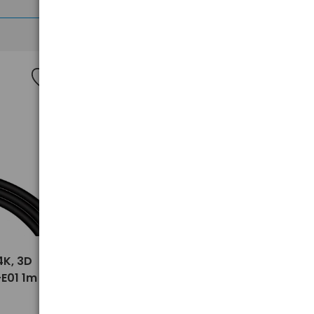
>
4K, 3D
Kabel HDMI - HDMI 2.0, 4K, 3D
E01 1m
Baseus Cafule CADKLF-G01 3m