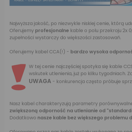
Najwyższa jakość, po niezwykle niskiej cenie, którą 
Oferujemy
profesjonalne
kable o polu przekroju 2x
zupełności wystarczy do większości zastosowań.
Oferujemy kabel CCA(!) -
bardzo wysoka odporność
W tej cenie najczęściej spotyka się kable C
wskutek utlenienia, już po kilku tygodniach. Z
UWAGA
- konkurencja często próbuje sprz
Nasz kabel charakteryzują parametry porównywalne
zwiększoną odporność na utlenianie od "standard
Dodatkowo
nasze kable bez większego problemu 
Oferowane przez nas kable zostały wykonane ze spec