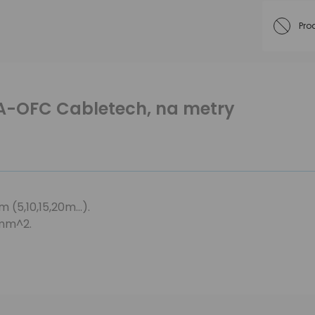
Pro
A-OFC Cabletech, na metry
(5,10,15,20m...).
5mm^2.