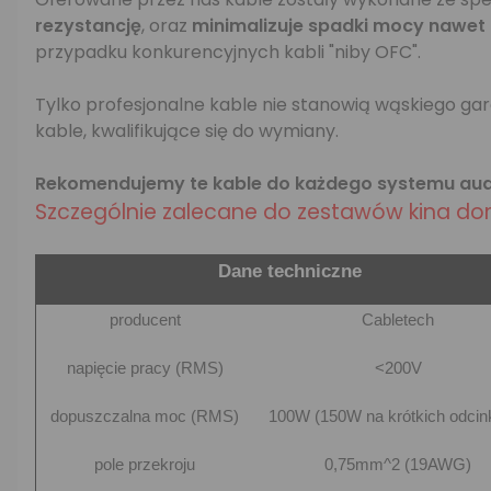
rezystancję
, oraz
minimalizuje spadki mocy nawet
przypadku konkurencyjnych kabli "niby OFC".
Tylko profesjonalne kable nie stanowią wąskiego ga
kable, kwalifikujące się do wymiany.
Rekomendujemy te kable do każdego systemu au
Szczególnie zalecane do zestawów kina d
Dane techniczne
producent
Cabletech
napięcie pracy (RMS)
<200V
dopuszczalna moc (RMS)
100W (150W na krótkich odcin
pole przekroju
0,75mm^2 (19AWG)