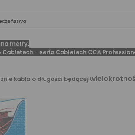
ieczeństwo
 na metry.
Cabletech - seria Cabletech CCA Profession
wielokrotno
cznie kabla o długości będącej