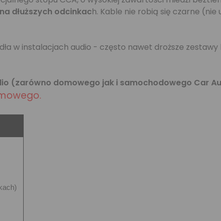
 na dłuższych odcinkac
h. Kable nie robią się czarne (nie
rdła w instalacjach audio - często nawet droższe zestaw
dio (zarówno domowego jak i samochodowego Car Au
omowego.
kach)