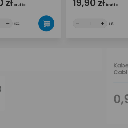
 zł
19,90 zł
brutto
brutto
+
+
-
-
+
+
szt.
szt.
Kabe
Cabl
0,