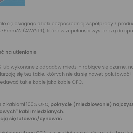
udało się osiągnąć dzięki bezpośredniej współpracy z prod
 0,75mm^2 (AWG 19), które w zupełności wystarczą do sp
 na utlenianie
.
CS lub wykonane z odpadów miedzi - robiące się czarne, n
darzają się tez takie, których nie da się nawet polutować!
edawać takie kable jako kable OFC.
 z kablami 100% OFC,
pokrycie (miedziowanie) najczy
owych" kabli miedzianych
.
dają się lutować/cynować
.
jalnego stopu CCA, o wysokiej zawartości miedzi beztlen