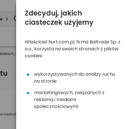
Zdecyduj, jakich
ie
ciasteczek użyjemy
Właściciel hurt.com.pl, firma Baltrade Sp. z
o.o., korzysta na swoich stronach z plików
letech, na metry
cookies:
tu
wykorzystywanych do analizy ruchu
na stronie
marketingowych, związanych z
reklamą i mediami
Powiadom mnie o dostępności
społecznościowymi
ie niedostępny
Wyślemy powiadomienie o dostęności
na poniższy adres e-mail