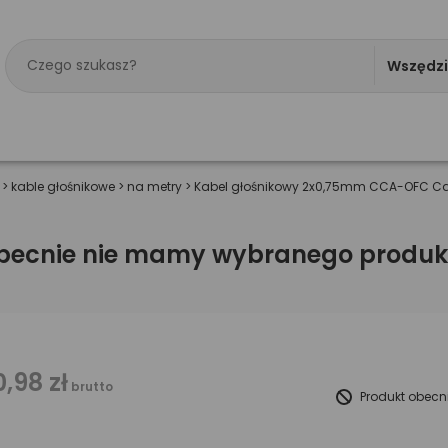
Wszędz
>
kable głośnikowe
>
na metry
>
Kabel głośnikowy 2x0,75mm CCA-OFC Cab
becnie nie mamy wybranego produk
0,98 zł
brutto
Produkt obecn