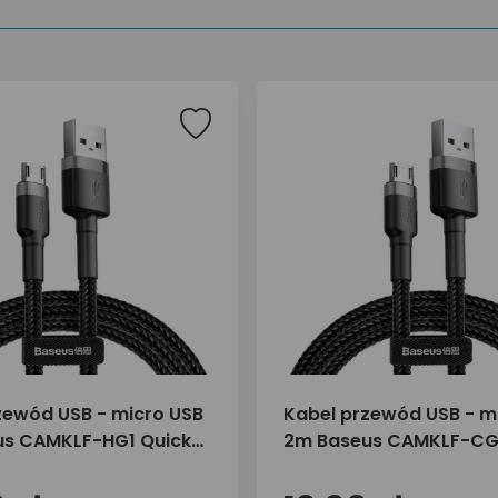
zewód USB - micro USB
Kabel przewód USB - m
s CAMKLF-HG1 Quick
2m Baseus CAMKLF-CG1
A do szybkiego
Charge 1.5A do szybki
ia
ładowania