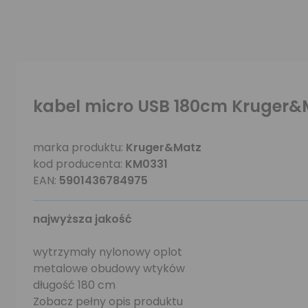
kabel micro USB 180cm Kruger&
marka produktu:
Kruger&Matz
kod producenta:
KM0331
EAN:
5901436784975
najwyższa jakość
wytrzymały nylonowy oplot
metalowe obudowy wtyków
długość 180 cm
Zobacz pełny opis produktu