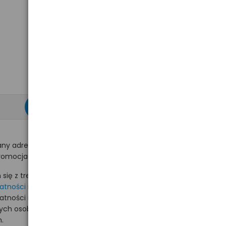
zapisz się >
ny adres e-mail
romocjach na hurt.com.pl.
ię z treścią i akceptuję
watności
i akceptuję
watności i wyrażam zgodę
nych osobowych na
.