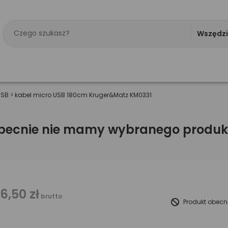
Wszędz
USB
>
kabel micro USB 180cm Kruger&Matz KM0331
becnie nie mamy wybranego produk
16,50 zł
brutto
Produkt obecn