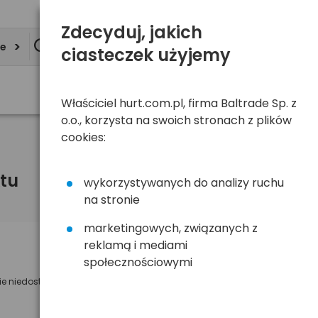
Zdecyduj, jakich
ie
ciasteczek użyjemy
Właściciel hurt.com.pl, firma Baltrade Sp. z
o.o., korzysta na swoich stronach z plików
cookies:
tu
wykorzystywanych do analizy ruchu
na stronie
marketingowych, związanych z
reklamą i mediami
Powiadom mnie o dostępności
społecznościowymi
ie niedostępny
Wyślemy powiadomienie o dostęności
na poniższy adres e-mail