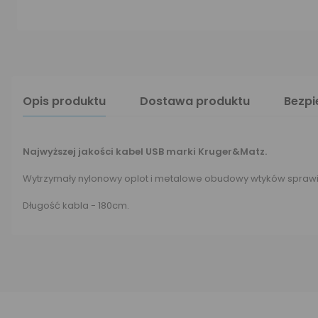
Opis produktu
Dostawa produktu
Bezp
Najwyższej jakości kabel USB marki Kruger&Matz.
Wytrzymały nylonowy oplot i metalowe obudowy wtyków sprawiaj
Długość kabla - 180cm.