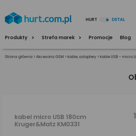
HURT
DETAL
Produkty
Strefa marek
Promocje
Blog
Strona główna
>
Akcesoria GSM
>
kable, adaptery
>
kable USB - micro 
O
kabel micro USB 180cm
Kruger&Matz KM0331