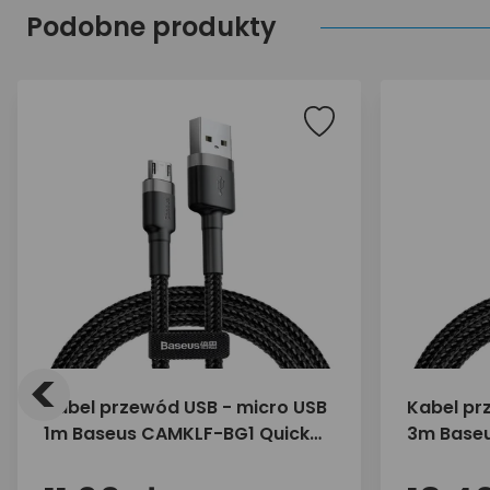
Podobne produkty
<
Kabel przewód USB - micro USB
Kabel pr
1m Baseus CAMKLF-BG1 Quick
3m Baseu
Charge 2.4A do szybkiego
Charge 2
ładowania
ładowan