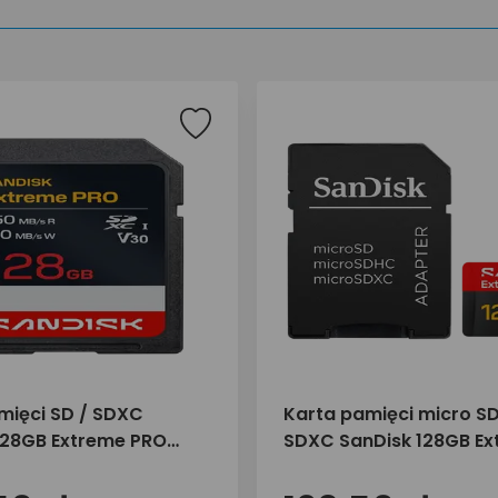
mięci SD / SDXC
Karta pamięci micro SD
128GB Extreme PRO
SDXC SanDisk 128GB E
MB/s UHS-I U3 V30
PRO 250/120 MB/s