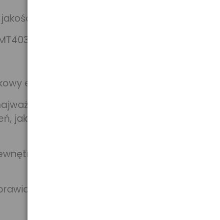
akości obraz.
 MT4039 firmy Media-Tech.
kowy ekran LCD.
 najważniejsze wydarzenia z Twojego życia
ń, jak i w nocy, dzięki zastosowanym
zewnętrznego ekranu i oglądać nagrane
rawiają, że zmieści się ona bez przeszkód