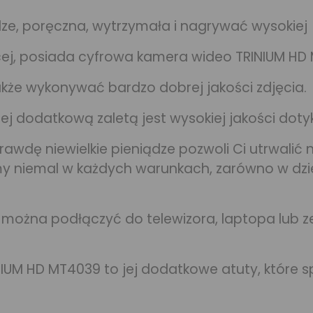
e, poręczna, wytrzymała i nagrywać wysokiej j
cej, posiada cyfrowa kamera wideo TRINIUM HD
akże wykonywać bardzo dobrej jakości zdjęcia.
ej dodatkową zaletą jest wysokiej jakości doty
awdę niewielkie pieniądze pozwoli Ci utrwalić
lmy niemal w każdych warunkach, zarówno w dzie
 można podłączyć do telewizora, laptopa lub 
NIUM HD MT4039 to jej dodatkowe atuty, które sp