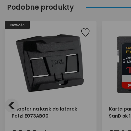
Podobne produkty
Nowość
<
adapter na kask do latarek
Karta pa
Petzl E073AB00
SanDisk 
250/120 