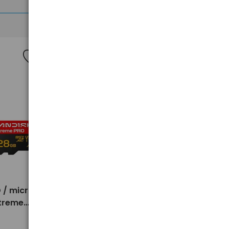
>
 / micro
Karta pamięci micro SD / micro
xtreme
SDXC SanDisk 128GB Extreme
GO 240/120 MB/s