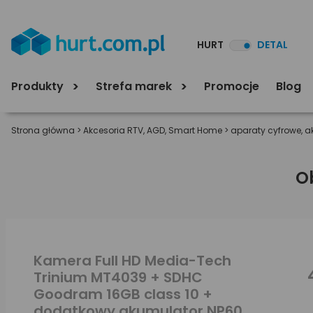
HURT
DETAL
Produkty
Strefa marek
Promocje
Blog
Strona główna
>
Akcesoria RTV, AGD, Smart Home
>
aparaty cyfrowe, a
O
Kamera Full HD Media-Tech
Trinium MT4039 + SDHC
Goodram 16GB class 10 +
dodatkowy akumulator NP60