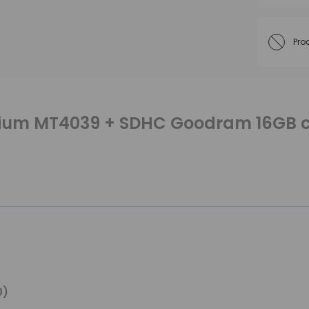
Pro
nium MT4039 + SDHC Goodram 16GB c
0)