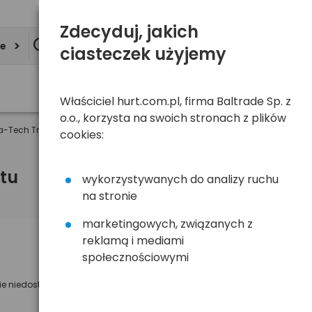
Zdecyduj, jakich
ie
ciasteczek użyjemy
Właściciel hurt.com.pl, firma Baltrade Sp. z
o.o., korzysta na swoich stronach z plików
ia-Tech Trinium MT4039 + SDHC Goodram 16GB class 10 + dodatkowy ak
cookies:
tu
wykorzystywanych do analizy ruchu
na stronie
marketingowych, związanych z
reklamą i mediami
Powiadom mnie o dostępności
społecznościowymi
Wyślemy powiadomienie o dostęności
ie niedostępny
na poniższy adres e-mail