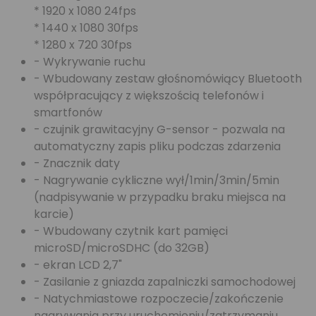
* 1920 x 1080 24fps
* 1440 x 1080 30fps
* 1280 x 720 30fps
- Wykrywanie ruchu
- Wbudowany zestaw głośnomówiący Bluetooth
współpracujący z większością telefonów i
smartfonów
- czujnik grawitacyjny G-sensor - pozwala na
automatyczny zapis pliku podczas zdarzenia
- Znacznik daty
- Nagrywanie cykliczne wył/1min/3min/5min
(nadpisywanie w przypadku braku miejsca na
karcie)
- Wbudowany czytnik kart pamięci
microSD/microSDHC (do 32GB)
- ekran LCD 2,7"
- Zasilanie z gniazda zapalniczki samochodowej
- Natychmiastowe rozpoczecie/zakończenie
nagrywania przy uruchomieniu/zatrzymaniu