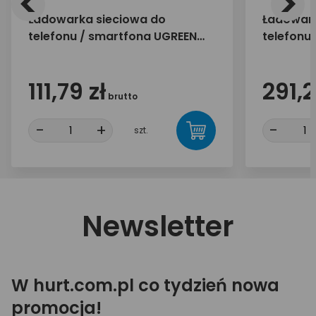
<
>
Ładowarka sieciowa do
Ładowark
telefonu / smartfona UGREEN
telefonu
65W 2x USB-C 1x USB-A X553
160W 3x 
35042
25877
111,79 zł
291,2
brutto
-
+
-
szt.
Newsletter
W hurt.com.pl co tydzień nowa
promocja!