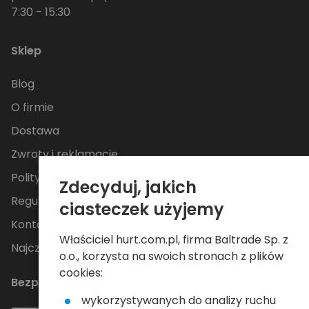
7:30 - 15:30
Sklep
Blog
O firmie
Dostawa
Zwroty i reklamacje
Polityka Prywatności
Zdecyduj, jakich
Regulamin
ciasteczek użyjemy
Kontakt
Właściciel hurt.com.pl, firma Baltrade Sp. z
Najczęściej zadawane pytania
o.o., korzysta na swoich stronach z plików
cookies:
Bezpieczne płatności
wykorzystywanych do analizy ruchu