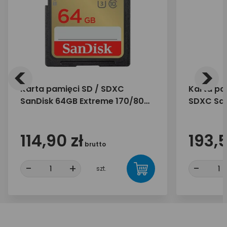
<
>
Karta pamięci SD / SDXC
Karta pa
SanDisk 64GB Extreme 170/80
SDXC San
MB/s UHS-I U3 V30
PRO 250/
114,90 zł
193,5
brutto
-
+
-
szt.