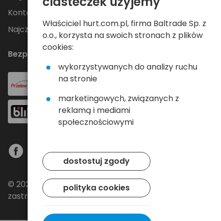
ciasteczek użyjemy
Kontakt
Właściciel hurt.com.pl, firma Baltrade Sp. z
Najczęściej zadawane pytania
o.o., korzysta na swoich stronach z plików
cookies:
Bezpieczne płatności
wykorzystywanych do analizy ruchu
na stronie
marketingowych, związanych z
reklamą i mediami
społecznościowymi
dostostuj zgody
© 2024 Baltrade sp. z o.o. - Wszelkie prawa
polityka cookies
zastrzeżone.