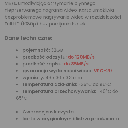
MB/s, umożliwiając otrzymanie płynnego i
nieprzerwanego nagrania wideo. Karta umożliwia
bezproblemowe nagrywanie wideo w rozdzielczości
Full HD (1080p) bez pomijania klatek.
Dane techniczne:
pojemność:
32GB
prędkość odczytu:
do 120MB/s
prędkość zapisu:
do 85MB/s
gwarancja wydajności wideo:
VPG-20
wymiary:
43 x 36 x 3.3 mm
temperatura działania:
-25°C do 85°C
temperatura przechowywania:
-40°C do
85°C
Gwarancja wieczysta
karta w oryginalnym blistrze producenta