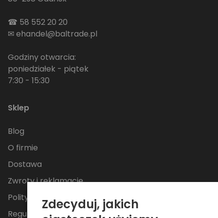
☎
58 552 20 20
✉
ehandel@baltrade.pl
Godziny otwarcia:
poniedziałek - piątek
7:30 - 15:30
Sklep
Blog
O firmie
Dostawa
Zwroty i reklamacje
Polityka Prywatności
Zdecyduj, jakich
Regulamin