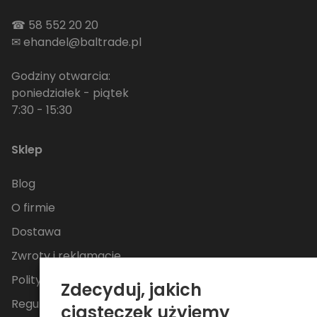
☎
58 552 20 20
✉
ehandel@baltrade.pl
Godziny otwarcia:
poniedziałek - piątek
7:30 - 15:30
Sklep
Blog
O firmie
Dostawa
Zwroty i reklamacje
Polityka Prywatności
Zdecyduj, jakich
Regulamin
ciasteczek użyjemy