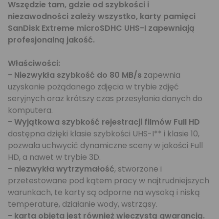
Wszędzie tam, gdzie od szybkości i
niezawodności zależy wszystko, karty pamięci
SanDisk Extreme microSDHC UHS-I zapewniają
profesjonalną jakość.
Właściwości:
- Niezwykła szybkość do 80 MB/s
zapewnia
uzyskanie pożądanego zdjęcia w trybie zdjęć
seryjnych oraz krótszy czas przesyłania danych do
komputera.
- Wyjątkowa szybkość rejestracji filmów Full HD
dostępna dzięki klasie szybkości UHS-I** i klasie 10,
pozwala uchwycić dynamiczne sceny w jakości Full
HD, a nawet w trybie 3D.
- niezwykła wytrzymałość
, stworzone i
przetestowane pod kątem pracy w najtrudniejszych
warunkach, te karty są odporne na wysoką i niską
temperaturę, działanie wody, wstrząsy.
- karta objęta jest również wieczystą gwarancją.