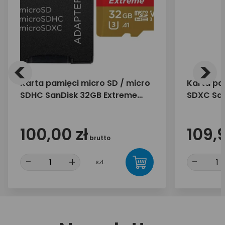
<
>
Karta pamięci micro SD / micro
Karta pa
SDHC SanDisk 32GB Extreme
SDXC San
GoPro 667x 100MB/s
170/80 M
100,00 zł
109,9
brutto
-
+
-
szt.