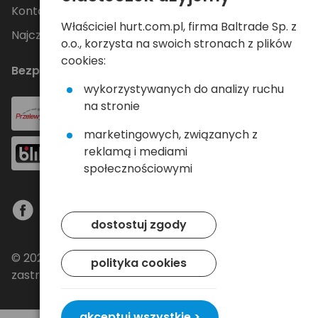
Kontakt
Właściciel hurt.com.pl, firma Baltrade Sp. z
Najczęściej zadawane pytania
o.o., korzysta na swoich stronach z plików
cookies:
Bezpieczne płatności
wykorzystywanych do analizy ruchu
na stronie
marketingowych, związanych z
reklamą i mediami
społecznościowymi
dostostuj zgody
© 2024 Baltrade sp. z o.o. - Wszelkie prawa
polityka cookies
zastrzeżone.
akceptuj wszystkie >