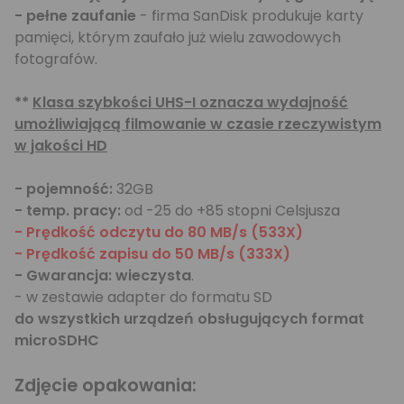
- pełne zaufanie
- firma SanDisk produkuje karty
pamięci, którym zaufało już wielu zawodowych
fotografów.
**
Klasa szybkości UHS-I oznacza wydajność
umożliwiającą filmowanie w czasie rzeczywistym
w jakości HD
- pojemność:
32GB
- temp. pracy:
od -25 do +85 stopni Celsjusza
- Prędkość odczytu do 80 MB/s (533X)
- Prędkość zapisu do 50 MB/s (333X)
- Gwarancja: wieczysta
.
- w zestawie adapter do formatu SD
do wszystkich urządzeń obsługujących format
microSDHC
Zdjęcie opakowania: