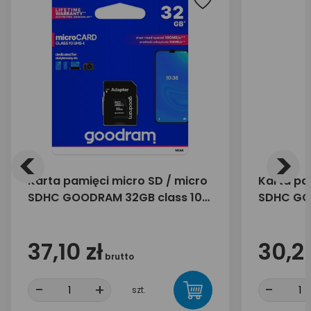
<
>
Karta pamięci micro SD / micro
Karta pa
SDHC GOODRAM 32GB class 10
SDHC GOO
UHS-I + adapter SD
UHS-I + 
37,10 zł
30,20
brutto
-
+
-
szt.