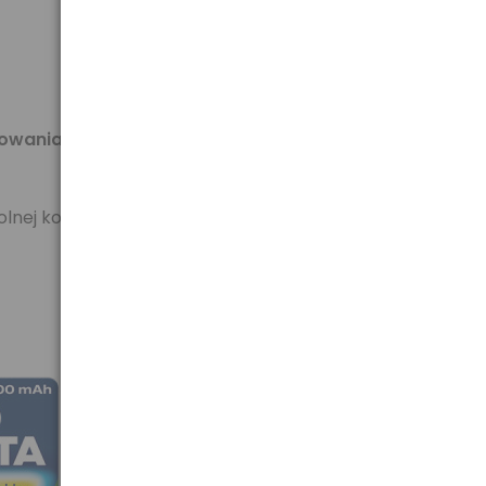
towania akumulatorów
,
nej konfiguracji,