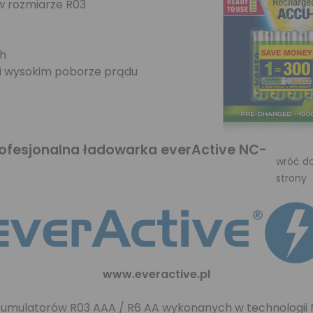
w rozmiarze R03
ch
 i wysokim poborze prądu
Profesjonalna ładowarka everActive NC-
wróć d
strony
www.everactive.pl
 akumulatorów R03 AAA / R6 AA wykonanych w technologii 