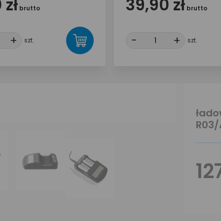
 zł
39,90 zł
brutto
brutto
+
+
-
-
+
+
szt.
szt.
łado
R03/
12