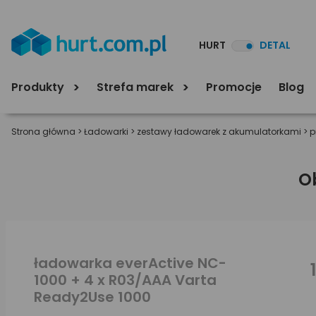
HURT
DETAL
Produkty
Strefa marek
Promocje
Blog
Strona główna
>
Ładowarki
>
zestawy ładowarek z akumulatorkami
>
p
O
ładowarka everActive NC-
1000 + 4 x R03/AAA Varta
Ready2Use 1000