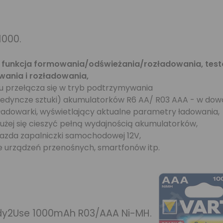
1000.
,
funkcja formowania/odświeżania/rozładowania, tes
wania i rozładowania,
 przełącza się w tryb podtrzymywania
edyncze sztuki) akumulatorków R6 AA/ R03 AAA - w dowol
ładowarki, wyświetlający aktualne parametry ładowania,
użej się cieszyć pełną wydajnością akumulatorków,
gniazda zapalniczki samochodowej 12V,
e urządzeń przenośnych, smartfonów itp.
ady2Use 1000mAh R03/AAA Ni-MH.