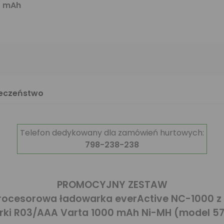
0 mAh
ieczeństwo
Telefon dedykowany dla zamówień hurtowych:
798-238-238
PROMOCYJNY ZESTAW
procesorowa ładowarka everActive NC-1000 
rki R03/AAA Varta 1000 mAh Ni-MH (model 5