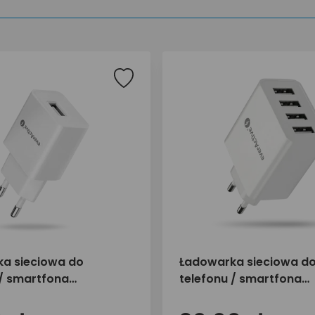
a sieciowa do
Ładowarka sieciowa d
 / smartfona
telefonu / smartfona
ve SC-200 1xUSB 2.4A
everActive SC-400 4xU