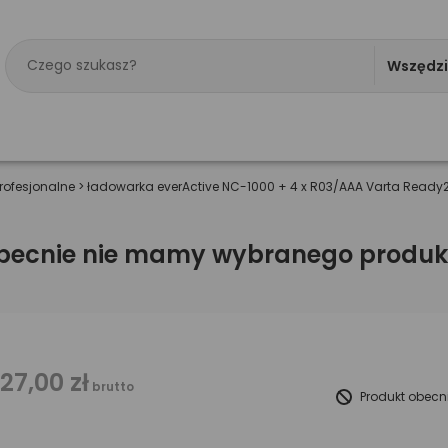
Wszędz
rofesjonalne
>
ładowarka everActive NC-1000 + 4 x R03/AAA Varta Ready
becnie nie mamy wybranego produk
127,00 zł
brutto
Produkt obecn