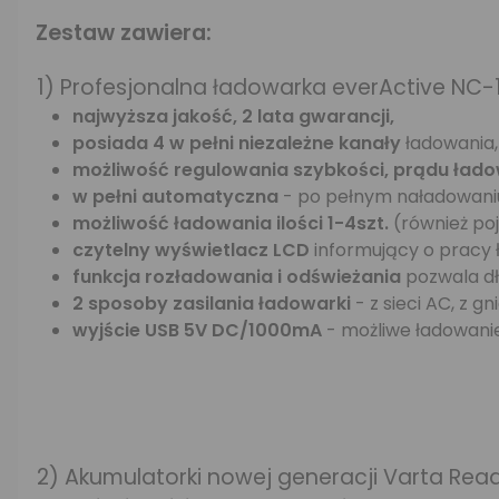
Zestaw zawiera:
1) Profesjonalna ładowarka everActive NC-
najwyższa jakość, 2 lata gwarancji,
posiada 4 w pełni niezależne kanały
ładowania
możliwość regulowania szybkości, prądu łado
w pełni automatyczna
- po pełnym naładowaniu
możliwość ładowania ilości 1-4szt.
(również poj
czytelny wyświetlacz LCD
informujący o pracy 
funkcja rozładowania i odświeżania
pozwala dł
2 sposoby zasilania ładowarki
- z sieci AC, z 
wyjście USB 5V DC/1000mA
- możliwe ładowani
2) Akumulatorki nowej generacji Varta Re