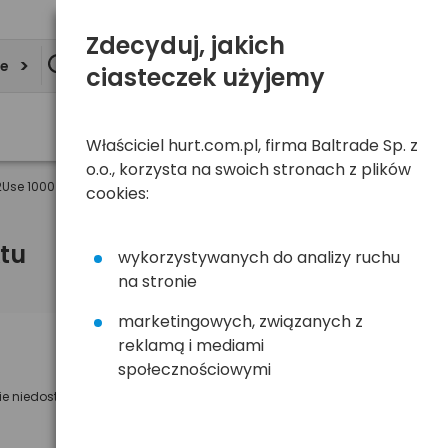
Zdecyduj, jakich
ie
ciasteczek użyjemy
Właściciel hurt.com.pl, firma Baltrade Sp. z
o.o., korzysta na swoich stronach z plików
2Use 1000
cookies:
tu
wykorzystywanych do analizy ruchu
na stronie
marketingowych, związanych z
reklamą i mediami
Powiadom mnie o dostępności
społecznościowymi
ie niedostępny
Wyślemy powiadomienie o dostęności
na poniższy adres e-mail