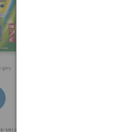
o góry
Ni-MH oraz Ni-Cd.