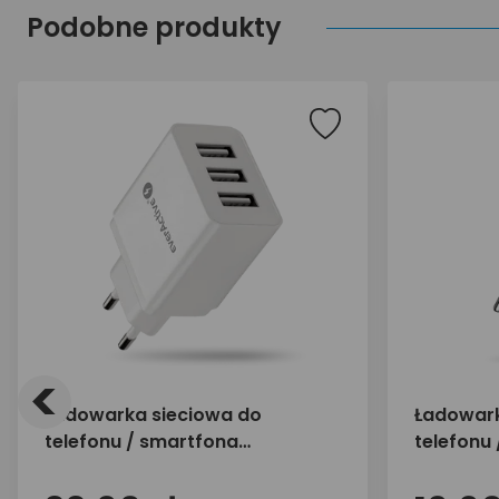
Podobne produkty
<
Ładowarka sieciowa do
Ładowark
telefonu / smartfona
telefonu
everActive SC-300 3xUSB 3.4A
everActi