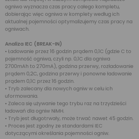
ogniwo wyznacza czas pracy całego kompletu,
dobierając więc ogniwa w komplety według ich
aktualnej pojemności optymalizujemy czas pracy na
ogniwach.
Analiza IEC (BREAK-IN)
• Ładowanie przez 16 godzin prądem 0,1C (gdzie C to
pojemność ogniwa, czyli np. 0,1C dla ogniwa
2700mAh to 270mA), godzina przerwy, rozładowanie
prądem 0,2C, godzina przerwy i ponowne ładowanie
prądem 0,1C przez 16 godzin.
• Tryb zalecany dla nowych ogniw w celu ich
uformowania.
• Zaleca się używanie tego trybu raz na trzydzieści
ładowań dla ogniw NiMH.
• Tryb jest długotrwały, może trwać nawet 45 godzin.
• Proces jest zgodny ze standardami IEC
dotyczącymi określania pojemności ogniw.