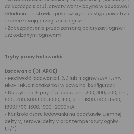
do każdego slotu), otwory wentylacyjne w obudowie i
składana podstawka polepszająca dostęp powietrza
uniemożliwiają przegrzanie ogniw
• Zabezpieczenie przed zamianą polaryzacji ogniw i
uszkodzonymi ogniwami
Tryby pracy ładowarki:
Ładowanie (CHARGE)
• Możliwość ładowania 1, 2, 3 lub 4 ogniw AAA i AAA
NiMH i NiCd niezależnie i w dowolnej konfiguracji.
• Do wyboru 19 prądów ładowania: 200, 300, 400, 500,
600, 700, 800, 900, 1000, 1100, 1200, 1300, 1400, 1500,
1600,1700, 1800, 1900 i 2000mA.
• Kontrola czasu ładowania na podstawie: ujemnej
delty V, zerowej delty V oraz temperatury ogniw
(T/t).