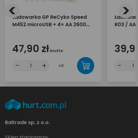
<
>
Ładowarka GP ReCyko Speed
Ładowar
M452 microUSB + 4× AA 2600
R03 / AAA
mAh
1,5V / Ni
47,90 zł
39,99
brutto
-
+
-
szt.
Baltrade sp. z o.o.
Sklep stacjonarny