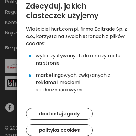
Polityka Prywatności
Zdecyduj, jakich
Regulamin
ciasteczek użyjemy
Kontakt
Właściciel hurt.com.pl, firma Baltrade Sp. z
Najczęściej zadawane pytania
o.o., korzysta na swoich stronach z plików
cookies:
Bezpieczne płatności
wykorzystywanych do analizy ruchu
na stronie
marketingowych, związanych z
reklamą i mediami
społecznościowymi
dostostuj zgody
© 2024 Baltrade sp. z o.o. - Wszelkie prawa
polityka cookies
zastrzeżone.