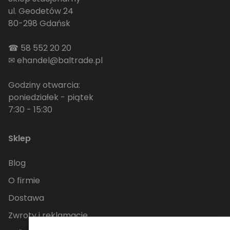
ul. Geodetów 24
80-298 Gdańsk
☎
58 552 20 20
✉
ehandel@baltrade.pl
Godziny otwarcia:
poniedziałek - piątek
7:30 - 15:30
Sklep
Blog
O firmie
Dostawa
Zwroty i reklamacje