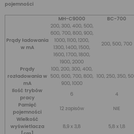
pojemności
MH-C9000
BC-700
200, 300, 400, 500,
600, 700, 800, 900,
Prądy ładowania
1000, 1100, 1200,
200, 500, 700
w mA
1300, 1400, 1500,
1600, 1700, 1800,
1900, 2000
Prądy
100, 200, 300, 400,
rozładowania w
500, 600, 700, 800,
100, 250, 350, 5
mA
900, 1000
Ilość trybów
6
4
pracy
Pamięć
12 zapisów
NIE
pojemności
Wielkość
wyświetlacza
8,9 x 3,8
5,8 x 1,8
[cm]