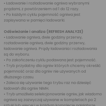
• Ładowanie i rozładowanie ogniwa wybranymi
prądami, z powtórzeniem od 1 do 12 razy.
• Po każdym cyklu pojemność ogniwa jest
zapisywana w pamięci ładowarki.
Odświeżanie i analiza (REFRESH ANALYZE)
• Ładowanie ogniwa, dwie godziny przerwy,
rozładowanie ogniwa, dwie godziny przerwy,
ładowanie ogniwa. Prądy ładowania i rozładowania
są do wyboru.
• Po zakończeniu cyklu podawana jest pojemność.
• Tryb przydatny dla ogniw których chcemy określić
pojemność oraz dla ogniw nie używanych od
dłuższego czasu.
• Zaleca się używanie tego trybu raz na dziesięć
ładowań dla ogniw NiMH.
• Tryb umożliwia selekcjonowanie ogniw, jak wiadomo
ogniwa są zazwyczaj używane w kompletach po 2
sztuki lub więcej i w każdym komplecie najsłabsze