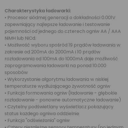
Charakterystyka ładowarki:
• Procesor siódmej generacji o dokładności 0.001V
zapewniający najlepsze ładowanie i testowanie
pojemności od jednego do czterech ogniw AA / AAA
NiMH lub NiCd.
• Możliwość wyboru spośród 19 prądów ładowania w
zakresie od 200mA do 2000mA i 10 prądów
rozładowania od 100mA do 1000mA daje możliwość
zaprogramowania ładowarki na ponad 10.000
sposobów
• Wykorzystanie algorytmu ładowania w niskiej
temperaturze wydłużającego żywotność ogniw
• Funkcja formowania ogniw (ładowanie - głębokie
rozładowanie - ponowne automatyczne ładowanie)
• Czytelny podświetlany wyświetlacz pokazujący
status każdego ogniwa oddzielnie
• Funkcja "odświeżania" ogniw
• Cztery niezależne sensory temperatury (po jednym