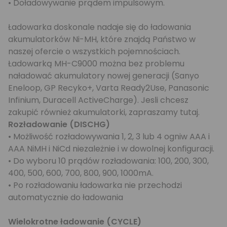
• Doładowywanie prądem impulsowym.
Ładowarka doskonale nadaje się do ładowania
akumulatorków Ni-MH, które znajdą Państwo w
naszej ofercie o wszystkich pojemnościach.
Ładowarką MH-C9000 można bez problemu
naładować akumulatory nowej generacji (
Sanyo
Eneloop
, GP Recyko+
,
Varta Ready2Use
,
Panasonic
Infinium
,
Duracell ActiveCharge
). Jesli chcesz
zakupić również akumulatorki, zapraszamy
tutaj.
Rozładowanie (DISCHG)
• Możliwość rozładowywania 1, 2, 3 lub 4 ogniw AAA i
AAA NiMH i NiCd niezależnie i w dowolnej konfiguracji.
• Do wyboru 10 prądów rozładowania: 100, 200, 300,
400, 500, 600, 700, 800, 900, 1000mA.
• Po rozładowaniu ładowarka nie przechodzi
automatycznie do ładowania
Wielokrotne ładowanie (CYCLE)