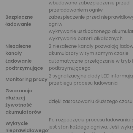
wbudowane zabezpieczenie przed
przeładowaniem ogniw
Bezpieczne
zabezpieczenie przed nieprawidło
ładowanie
ogniw
wykrywanie uszkodzonego akumula
wykrywanie baterii alkalicznych
Niezależne
2 niezależne kanały pozwalają ładow
kanały
akumulatory w tym samym czasie
Ładowanie
automatyczne przełączanie w tryb 
podtrzymujące
podtrzymującego
2 sygnalizacyjne diody LED informuj
Monitoring pracy
przebiegu procesu ładowania
Gwarancja
dłuższej
dzięki zastosowaniu dłuższego czas
żywotność
akumulatorów
Po rozpoczęciu procesu ładowania,
Wykrycie
jest stan każdego ogniwa. Jeśli wykr
nieprawidłowego