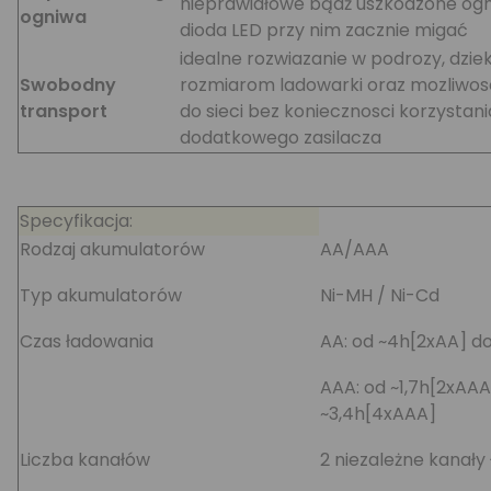
nieprawidłowe bądź uszkodzone og
ogniwa
dioda LED przy nim zacznie migać
idealne rozwiazanie w podrozy, dzie
Swobodny
rozmiarom ladowarki oraz mozliwos
transport
do sieci bez koniecznosci korzystani
dodatkowego zasilacza
Specyfikacja:
Rodzaj akumulatorów
AA/AAA
Typ akumulatorów
Ni-MH / Ni-Cd
Czas ładowania
AA: od ~4h[2xAA] d
AAA: od ~1,7h[2xAAA
~3,4h[4xAAA]
Liczba kanałów
2 niezależne kanały