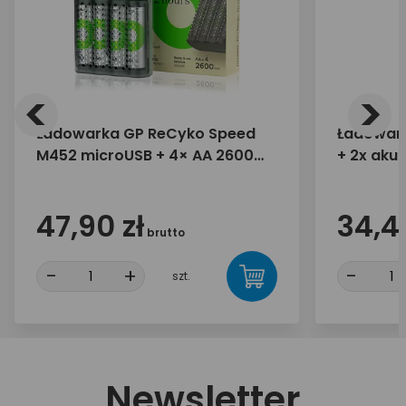
<
>
Ładowarka GP ReCyko Speed
Ładowark
M452 microUSB + 4× AA 2600
+ 2x aku
mAh
57656
47,90 zł
34,44
brutto
-
+
-
szt.
Newsletter