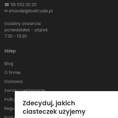
☎
58 552 20 20
✉
ehandel@baltrade.pl
Godziny otwarcia:
poniedziałek - piątek
7:30 - 15:30
Sklep
Blog
O firmie
Dostawa
Zwroty i reklamacje
Polityka Prywatności
Zdecyduj, jakich
Regulamin
ciasteczek użyjemy
Kontakt