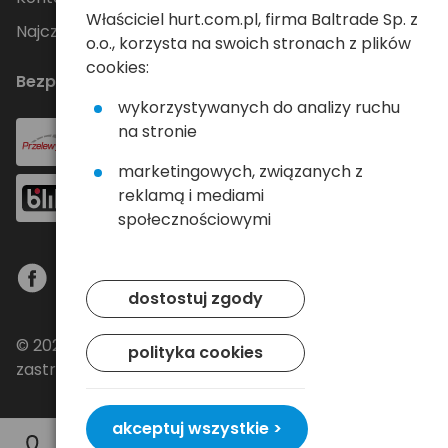
Właściciel hurt.com.pl, firma Baltrade Sp. z
Najczęściej zadawane pytania
o.o., korzysta na swoich stronach z plików
cookies:
Bezpieczne płatności
wykorzystywanych do analizy ruchu
na stronie
marketingowych, związanych z
reklamą i mediami
społecznościowymi
dostostuj zgody
© 2024 Baltrade sp. z o.o. - Wszelkie prawa
polityka cookies
zastrzeżone.
akceptuj wszystkie >