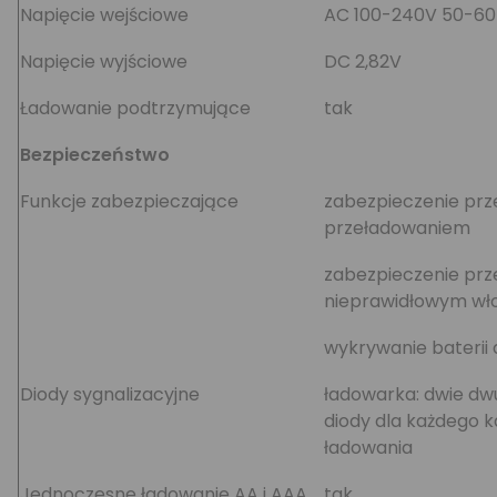
Napięcie wejściowe
AC 100-240V 50-60
Napięcie wyjściowe
DC 2,82V
Ładowanie podtrzymujące
tak
Bezpieczeństwo
Funkcje zabezpieczające
zabezpieczenie prz
przeładowaniem
zabezpieczenie prz
nieprawidłowym wł
wykrywanie baterii 
Diody sygnalizacyjne
ładowarka: dwie d
diody dla każdego k
ładowania
Jednoczesne ładowanie AA i AAA
tak