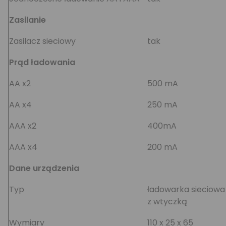
Zasilanie
Zasilacz sieciowy
tak
Prąd ładowania
AA x2
500 mA
AA x4
250 mA
AAA x2
400mA
AAA x4
200 mA
Dane urządzenia
Typ
ładowarka sieciowa
z wtyczką
Wymiary
110 x 25 x 65