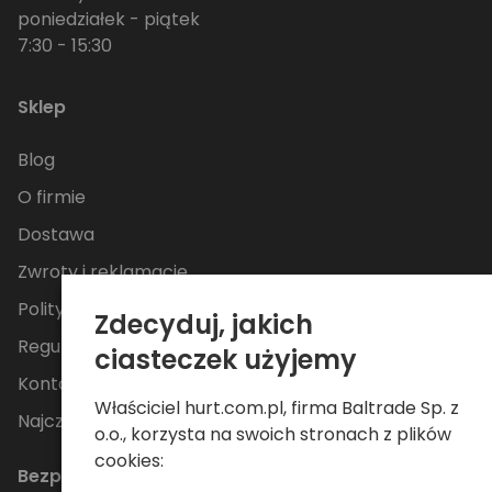
poniedziałek - piątek
7:30 - 15:30
Sklep
Blog
O firmie
Dostawa
Zwroty i reklamacje
Polityka Prywatności
Zdecyduj, jakich
Regulamin
ciasteczek użyjemy
Kontakt
Właściciel hurt.com.pl, firma Baltrade Sp. z
Najczęściej zadawane pytania
o.o., korzysta na swoich stronach z plików
cookies:
Bezpieczne płatności