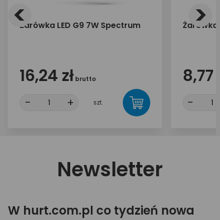
<
>
Żarówka LED G9 7W Spectrum
Żarówka 
16,24 zł
8,77 
brutto
-
+
-
szt.
Newsletter
W hurt.com.pl co tydzień nowa