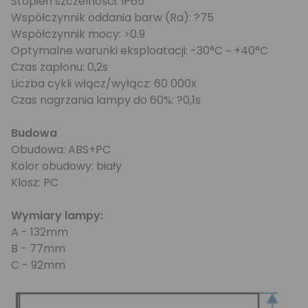
Stopień szczelności: IP65
Współczynnik oddania barw (Ra): ?75
Współczynnik mocy: >0.9
Optymalne warunki eksploatacji: -30°C ~ +40°C
Czas zapłonu: 0,2s
Liczba cykli włącz/wyłącz: 60 000x
Czas nagrzania lampy do 60%: ?0,1s
Budowa
Obudowa: ABS+PC
Kolor obudowy: biały
Klosz: PC
Wymiary lampy:
A - 132mm
B - 77mm
C - 92mm