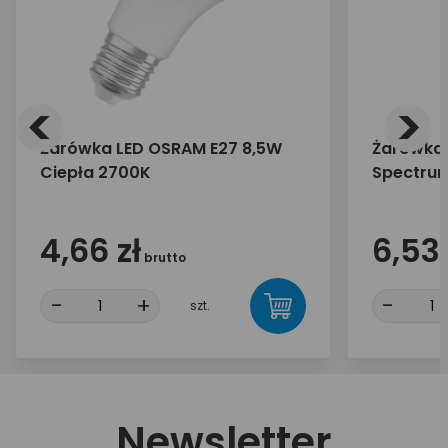
<
>
Żarówka LED OSRAM E27 8,5W
Żarówka L
Ciepła 2700K
Spectru
4,66 zł
6,53 
brutto
-
+
-
szt.
Newsletter