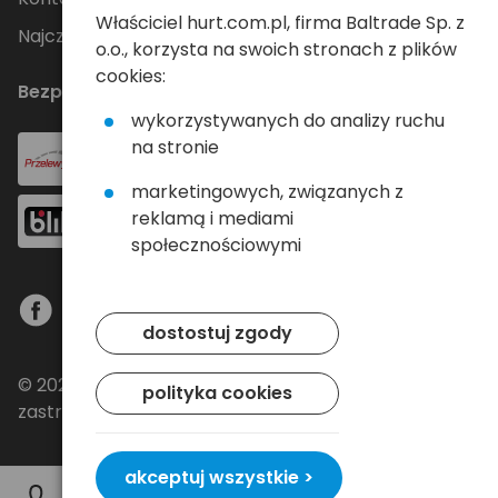
Właściciel hurt.com.pl, firma Baltrade Sp. z
Najczęściej zadawane pytania
o.o., korzysta na swoich stronach z plików
cookies:
Bezpieczne płatności
wykorzystywanych do analizy ruchu
na stronie
marketingowych, związanych z
reklamą i mediami
społecznościowymi
dostostuj zgody
© 2024 Baltrade sp. z o.o. - Wszelkie prawa
polityka cookies
zastrzeżone.
akceptuj wszystkie >