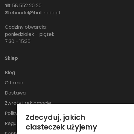
☎
58 552 20 20
✉
ehandel@baltrade.pl
Godziny otwarcia:
poniedziałek - piątek
7:30 - 15:30
Sklep
Blog
O firmie
Dostawa
Zwroty i reklamacje
Polityka Prywatności
Zdecyduj, jakich
Regulamin
ciasteczek użyjemy
Kontakt