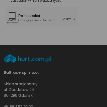
zasadach w nich wskazanych.
Baltrade sp. z o.o.
Sklep stacjonarny
ul. Geodetów 24
80-298 Gdańsk
☎
58 552 20 20