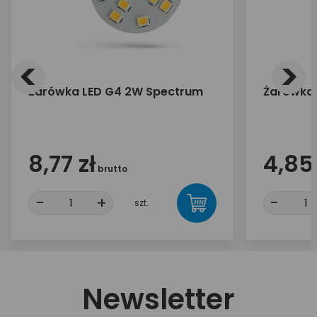
<
>
Żarówka LED G4 2W Spectrum
Żarówka 
8,77 zł
4,85 
brutto
-
+
-
szt.
Newsletter