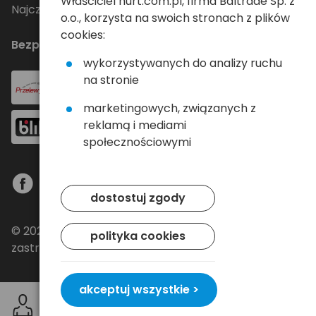
Właściciel hurt.com.pl, firma Baltrade Sp. z
Najczęściej zadawane pytania
o.o., korzysta na swoich stronach z plików
cookies:
Bezpieczne płatności
wykorzystywanych do analizy ruchu
na stronie
marketingowych, związanych z
reklamą i mediami
społecznościowymi
dostostuj zgody
© 2024 Baltrade sp. z o.o. - Wszelkie prawa
polityka cookies
zastrzeżone.
akceptuj wszystkie >