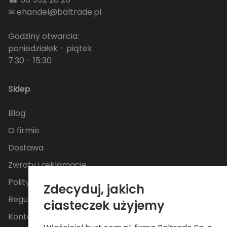
✉
ehandel@baltrade.pl
Godziny otwarcia:
poniedziałek - piątek
7:30 - 15:30
Sklep
Blog
O firmie
Dostawa
Zwroty i reklamacje
Polityka Prywatności
Zdecyduj, jakich
Regulamin
ciasteczek użyjemy
Kontakt