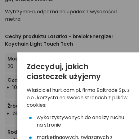
Wytrzymała, odporna na upadek z wysokości 1
metra.
Cechy produktu Latarka - brelok Energizer
Keychain Light Touch Tech
Moc (strumień) światła
[lm]
Zdecyduj, jakich
20
ciasteczek użyjemy
Czas i tryby pracy
100% - 20lm, 5h
Właściciel hurt.com.pl, firma Baltrade Sp. z
o.o., korzysta na swoich stronach z plików
cookies:
Źródło światła
biała LED
wykorzystywanych do analizy ruchu
na stronie
Rodzaj zasilania
marketingowych, związanych z