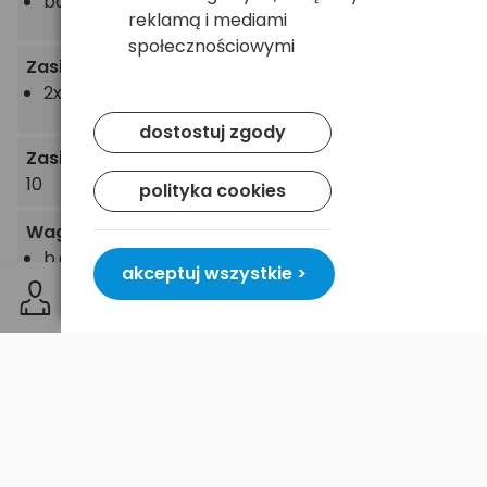
bateryjne
reklamą i mediami
społecznościowymi
Zasilanie
2x CR2032
(załączone)
dostostuj zgody
Zasięg światła
[m]
10
polityka cookies
Waga
[g]
b.d.
akceptuj wszystkie >
Wymiary
b.d.
Stopień ochrony (IP)
b.d.