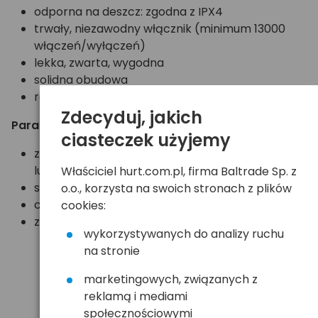
odporna na deszcz: zgodna z IPX4
trwały, niezawodny włącznik (minimum 13000
włączeń/wyłączeń)
lekka, zwarta, wygodna
solidna obudowa
regulowana opaska elastyczna
Zdecyduj, jakich
Parametry techniczne:
ciasteczek użyjemy
zasilanie: akumulator Petzl Core (w komplecie)
lub 3 baterie R03 / AAA
Właściciel hurt.com.pl, firma Baltrade Sp. z
stopień ochrony: IP X4 (wodoodporna)
o.o., korzysta na swoich stronach z plików
ciężar: 88g z akumulatorem
cookies:
zgodna z wymogami CE
wykorzystywanych do analizy ruchu
na stronie
marketingowych, związanych z
reklamą i mediami
społecznościowymi