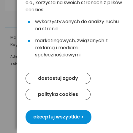
o.o., korzysta na swoich stronach z plików
cookies:
wykorzystywanych do analizy ruchu
na stronie
Masz pytania?
☎
58 552 20 20
ehandel@hurt.com.pl
marketingowych, związanych z
Regulamin
Polityka prywatności
reklamą i mediami
społecznościowymi
Administratorem Twoich danych osobowych jest Baltrade sp. z o.o.
z siedzibą w Gdańsku przy ul. Geodetów 24, 80-298 Gdańsk.
dostostuj zgody
polityka cookies
akceptuj wszystkie >