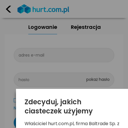
<
Logowanie
Rejestracja
adres e-mail
hasło
Zdecyduj, jakich
Zapamiętaj mnie
Nie pamiętam hasła
ciasteczek użyjemy
Właściciel hurt.com.pl, firma Baltrade Sp. z