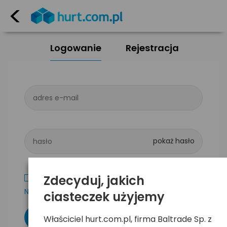
<
Logowanie
Rejestracja
adres e-mail
hasło
Zdecyduj, jakich
Zapamiętaj mnie
Nie pamiętam hasła
ciasteczek użyjemy
Właściciel hurt.com.pl, firma Baltrade Sp. z