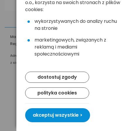
o.o., korzysta na swoich stronach z plików
cookies:
wykorzystywanych do analizy ruchu
na stronie
Masz pytania?
☎
58 552 20 20
ehandel@hurt.com.pl
marketingowych, związanych z
Regulamin
Polityka prywatności
reklamą i mediami
społecznościowymi
Administratorem Twoich danych osobowych jest Baltrade sp. z o.o.
z siedzibą w Gdańsku przy ul. Geodetów 24, 80-298 Gdańsk.
dostostuj zgody
polityka cookies
akceptuj wszystkie >