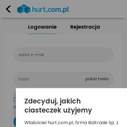
<
Logowanie
Rejestracja
adres e-mail
hasło
Zdecyduj, jakich
Zapamiętaj mnie
Nie pamiętam hasła
ciasteczek użyjemy
Właściciel hurt.com.pl, firma Baltrade Sp. z