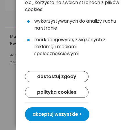
o.o., korzysta na swoich stronach z plików
cookies:
wykorzystywanych do analizy ruchu
na stronie
Masz pytania?
☎
58 552 20 20
ehandel@hurt.com.pl
marketingowych, związanych z
Regulamin
Polityka prywatności
reklamą i mediami
społecznościowymi
Administratorem Twoich danych osobowych jest Baltrade sp. z o.o.
z siedzibą w Gdańsku przy ul. Geodetów 24, 80-298 Gdańsk.
dostostuj zgody
polityka cookies
akceptuj wszystkie >