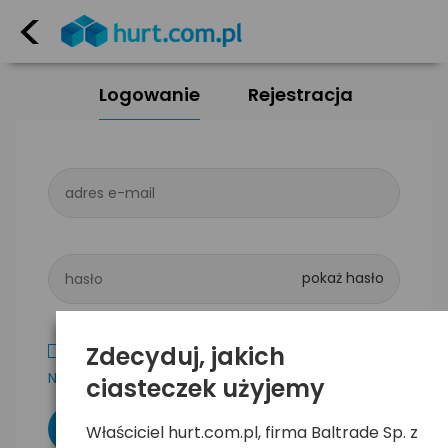
<
Logowanie
Rejestracja
adres e-mail
hasło
Zdecyduj, jakich
Zapamiętaj mnie
Nie pamiętam hasła
ciasteczek użyjemy
Właściciel hurt.com.pl, firma Baltrade Sp. z