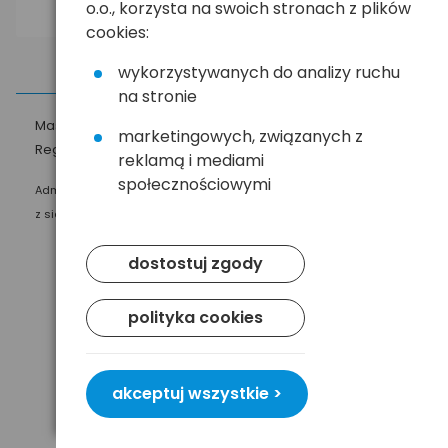
o.o., korzysta na swoich stronach z plików
cookies:
wykorzystywanych do analizy ruchu
na stronie
Masz pytania?
☎
58 552 20 20
ehandel@hurt.com.pl
marketingowych, związanych z
Regulamin
Polityka prywatności
reklamą i mediami
społecznościowymi
Administratorem Twoich danych osobowych jest Baltrade sp. z o.o.
z siedzibą w Gdańsku przy ul. Geodetów 24, 80-298 Gdańsk.
dostostuj zgody
polityka cookies
akceptuj wszystkie >