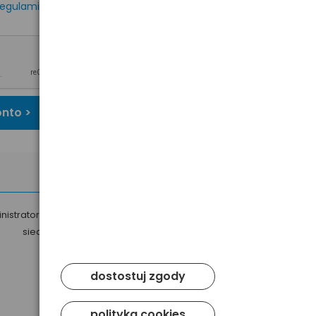
egulaminem
oraz
onto >
nistratorem Twoich danych osobowych jest Baltrade sp. z o.o. z
siedzibą w Gdańsku przy ul. Geodetów 24, 80-298 Gdańsk.
dostostuj zgody
polityka cookies