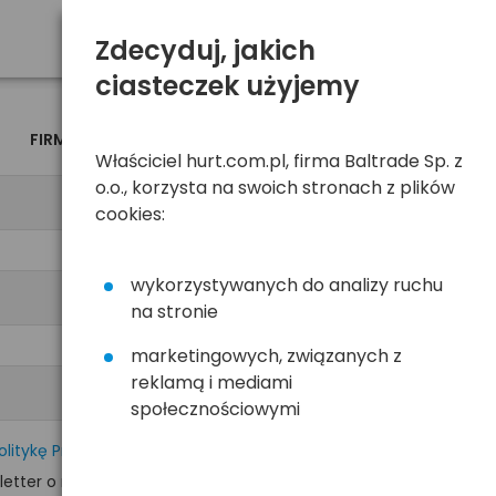
Zdecyduj, jakich
ciasteczek użyjemy
FIRMA
OSOBA
Właściciel hurt.com.pl, firma Baltrade Sp. z
o.o., korzysta na swoich stronach z plików
cookies:
wykorzystywanych do analizy ruchu
na stronie
marketingowych, związanych z
reklamą i mediami
społecznościowymi
olitykę Prywatności
tter o nowościach i