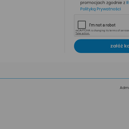
promocjach zgodnie z
R
Polityką Prywatności
załóż k
Admi