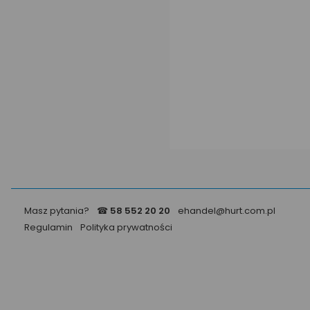
Masz pytania?
☎
58 552 20 20
ehandel@hurt.com.pl
Regulamin
Polityka prywatności