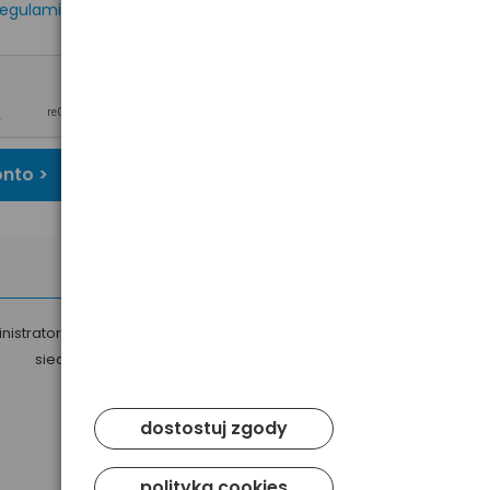
egulaminem
oraz
onto >
nistratorem Twoich danych osobowych jest Baltrade sp. z o.o. z
siedzibą w Gdańsku przy ul. Geodetów 24, 80-298 Gdańsk.
dostostuj zgody
polityka cookies