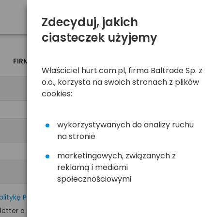
Zdecyduj, jakich
ciasteczek użyjemy
FIRMA
OSOBA
Właściciel hurt.com.pl, firma Baltrade Sp. z
o.o., korzysta na swoich stronach z plików
cookies:
wykorzystywanych do analizy ruchu
na stronie
marketingowych, związanych z
reklamą i mediami
społecznościowymi
olitykę Prywatności
tter o nowościach i