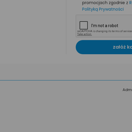
promocjach zgodnie z
R
Polityką Prywatności
załóż k
Admi