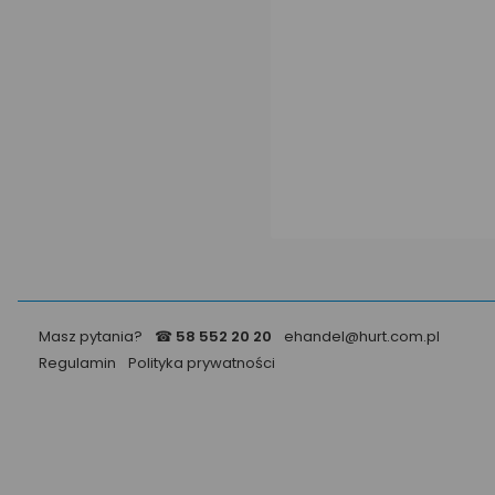
Masz pytania?
☎
58 552 20 20
ehandel@hurt.com.pl
Regulamin
Polityka prywatności