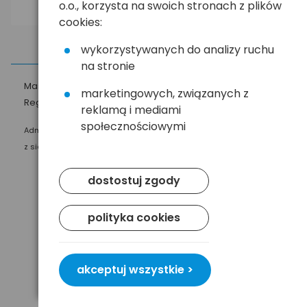
o.o., korzysta na swoich stronach z plików
cookies:
wykorzystywanych do analizy ruchu
na stronie
Masz pytania?
☎
58 552 20 20
ehandel@hurt.com.pl
marketingowych, związanych z
Regulamin
Polityka prywatności
reklamą i mediami
społecznościowymi
Administratorem Twoich danych osobowych jest Baltrade sp. z o.o.
z siedzibą w Gdańsku przy ul. Geodetów 24, 80-298 Gdańsk.
dostostuj zgody
polityka cookies
akceptuj wszystkie >