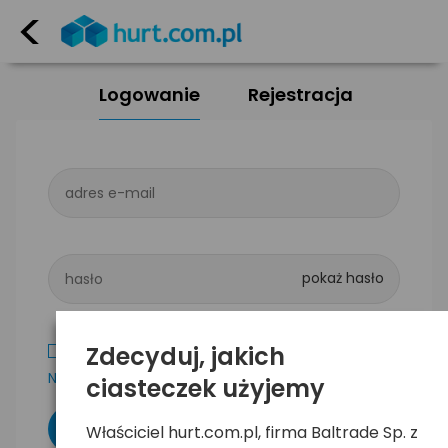
<
Logowanie
Rejestracja
adres e-mail
hasło
Zdecyduj, jakich
Zapamiętaj mnie
Nie pamiętam hasła
ciasteczek użyjemy
Właściciel hurt.com.pl, firma Baltrade Sp. z