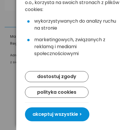
o.o., korzysta na swoich stronach z plików
cookies:
wykorzystywanych do analizy ruchu
na stronie
Masz pytania?
☎
58 552 20 20
ehandel@hurt.com.pl
marketingowych, związanych z
Regulamin
Polityka prywatności
reklamą i mediami
społecznościowymi
Administratorem Twoich danych osobowych jest Baltrade sp. z o.o.
z siedzibą w Gdańsku przy ul. Geodetów 24, 80-298 Gdańsk.
dostostuj zgody
polityka cookies
akceptuj wszystkie >