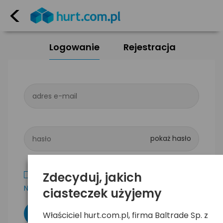
<
Logowanie
Rejestracja
adres e-mail
hasło
Zdecyduj, jakich
Zapamiętaj mnie
Nie pamiętam hasła
ciasteczek użyjemy
Właściciel hurt.com.pl, firma Baltrade Sp. z