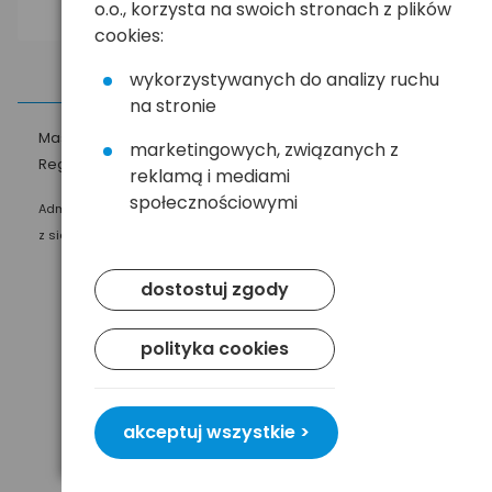
o.o., korzysta na swoich stronach z plików
cookies:
wykorzystywanych do analizy ruchu
na stronie
Masz pytania?
☎
58 552 20 20
ehandel@hurt.com.pl
marketingowych, związanych z
Regulamin
Polityka prywatności
reklamą i mediami
społecznościowymi
Administratorem Twoich danych osobowych jest Baltrade sp. z o.o.
z siedzibą w Gdańsku przy ul. Geodetów 24, 80-298 Gdańsk.
dostostuj zgody
polityka cookies
akceptuj wszystkie >