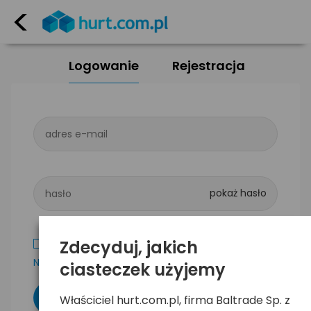
<
Logowanie
Rejestracja
adres e-mail
hasło
Zdecyduj, jakich
Zapamiętaj mnie
Nie pamiętam hasła
ciasteczek użyjemy
Właściciel hurt.com.pl, firma Baltrade Sp. z