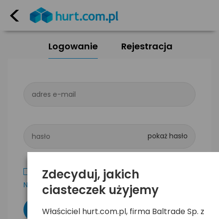
<
Logowanie
Rejestracja
adres e-mail
hasło
Zdecyduj, jakich
Zapamiętaj mnie
Nie pamiętam hasła
ciasteczek użyjemy
Właściciel hurt.com.pl, firma Baltrade Sp. z