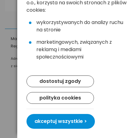
o.o., korzysta na swoich stronach z plików
cookies:
wykorzystywanych do analizy ruchu
na stronie
Masz pytania?
☎
58 552 20 20
ehandel@hurt.com.pl
marketingowych, związanych z
Regulamin
Polityka prywatności
reklamą i mediami
społecznościowymi
Administratorem Twoich danych osobowych jest Baltrade sp. z o.o.
z siedzibą w Gdańsku przy ul. Geodetów 24, 80-298 Gdańsk.
dostostuj zgody
polityka cookies
akceptuj wszystkie >