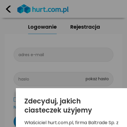
<
Logowanie
Rejestracja
adres e-mail
hasło
Zdecyduj, jakich
Zapamiętaj mnie
Nie pamiętam hasła
ciasteczek użyjemy
Właściciel hurt.com.pl, firma Baltrade Sp. z