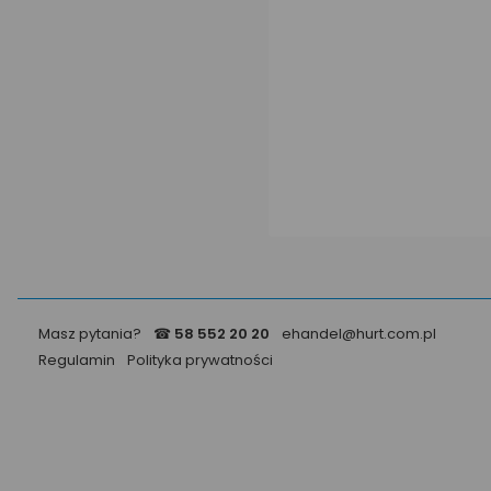
Masz pytania?
☎
58 552 20 20
ehandel@hurt.com.pl
Regulamin
Polityka prywatności