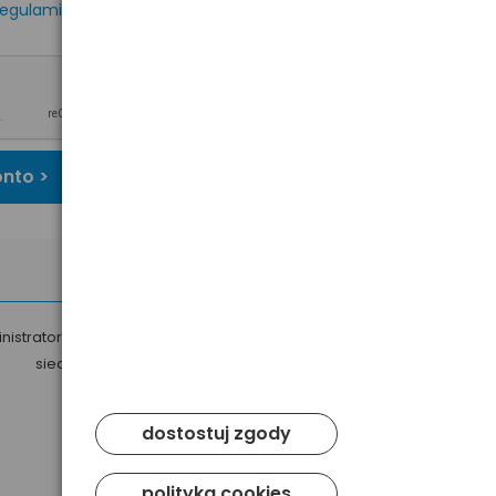
egulaminem
oraz
onto >
nistratorem Twoich danych osobowych jest Baltrade sp. z o.o. z
siedzibą w Gdańsku przy ul. Geodetów 24, 80-298 Gdańsk.
dostostuj zgody
polityka cookies