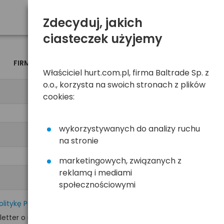
Zdecyduj, jakich
ciasteczek użyjemy
FIRMA
OSOBA
Właściciel hurt.com.pl, firma Baltrade Sp. z
o.o., korzysta na swoich stronach z plików
cookies:
wykorzystywanych do analizy ruchu
na stronie
marketingowych, związanych z
reklamą i mediami
społecznościowymi
olitykę Prywatności
tter o nowościach i