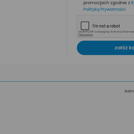
promocjach zgodnie z
R
Polityką Prywatności
załóż k
Admi