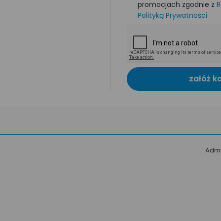
promocjach zgodnie z
R
Polityką Prywatności
załóż k
Admi