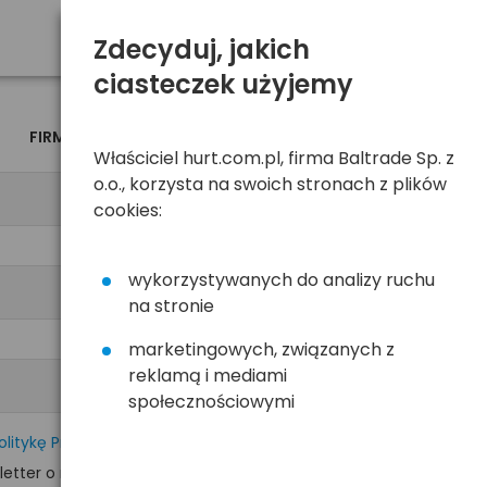
Zdecyduj, jakich
ciasteczek użyjemy
FIRMA
OSOBA
Właściciel hurt.com.pl, firma Baltrade Sp. z
o.o., korzysta na swoich stronach z plików
cookies:
wykorzystywanych do analizy ruchu
na stronie
marketingowych, związanych z
reklamą i mediami
społecznościowymi
olitykę Prywatności
tter o nowościach i