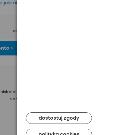
egulaminem
oraz
onto >
nistratorem Twoich danych osobowych jest Baltrade sp. z o.o. z
siedzibą w Gdańsku przy ul. Geodetów 24, 80-298 Gdańsk.
dostostuj zgody
polityka cookies