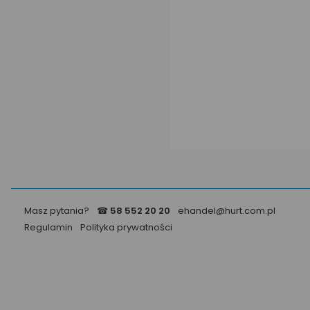
Masz pytania?
☎
58 552 20 20
ehandel@hurt.com.pl
Regulamin
Polityka prywatności