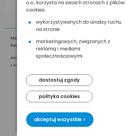
o.o., korzysta na swoich stronach z plików
cookies:
wykorzystywanych do analizy ruchu
na stronie
Masz pytania?
☎
58 552 20 20
ehandel@hurt.com.pl
marketingowych, związanych z
Regulamin
Polityka prywatności
reklamą i mediami
społecznościowymi
Administratorem Twoich danych osobowych jest Baltrade sp. z o.o.
z siedzibą w Gdańsku przy ul. Geodetów 24, 80-298 Gdańsk.
dostostuj zgody
polityka cookies
akceptuj wszystkie >