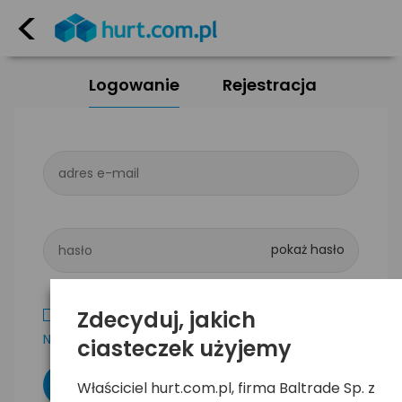
<
Logowanie
Rejestracja
adres e-mail
hasło
Zdecyduj, jakich
Zapamiętaj mnie
Nie pamiętam hasła
ciasteczek użyjemy
Właściciel hurt.com.pl, firma Baltrade Sp. z