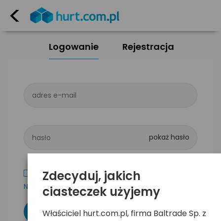
<
Logowanie
Rejestracja
adres e-mail
hasło
Zdecyduj, jakich
Zapamiętaj mnie
Nie pamiętam hasła
ciasteczek użyjemy
Właściciel hurt.com.pl, firma Baltrade Sp. z