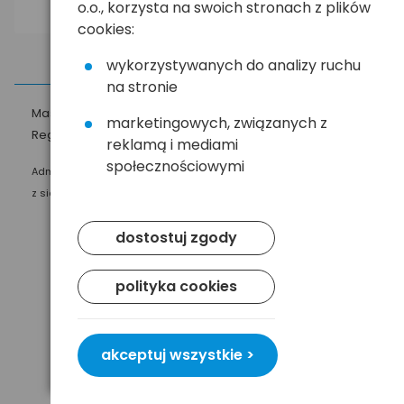
o.o., korzysta na swoich stronach z plików
cookies:
wykorzystywanych do analizy ruchu
na stronie
Masz pytania?
☎
58 552 20 20
ehandel@hurt.com.pl
marketingowych, związanych z
Regulamin
Polityka prywatności
reklamą i mediami
społecznościowymi
Administratorem Twoich danych osobowych jest Baltrade sp. z o.o.
z siedzibą w Gdańsku przy ul. Geodetów 24, 80-298 Gdańsk.
dostostuj zgody
polityka cookies
akceptuj wszystkie >