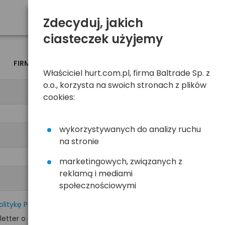
Zdecyduj, jakich
ciasteczek użyjemy
FIRMA
OSOBA
Właściciel hurt.com.pl, firma Baltrade Sp. z
o.o., korzysta na swoich stronach z plików
cookies:
wykorzystywanych do analizy ruchu
na stronie
marketingowych, związanych z
reklamą i mediami
społecznościowymi
olitykę Prywatności
tter o nowościach i