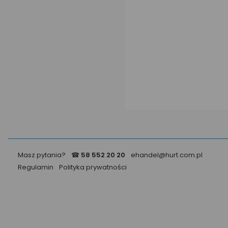
Masz pytania?
☎
58 552 20 20
ehandel@hurt.com.pl
Regulamin
Polityka prywatności