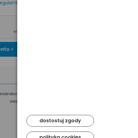
egulaminem
oraz
onto >
nistratorem Twoich danych osobowych jest Baltrade sp. z o.o. z
siedzibą w Gdańsku przy ul. Geodetów 24, 80-298 Gdańsk.
dostostuj zgody
polityka cookies