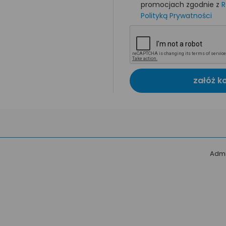
promocjach zgodnie z
R
Polityką Prywatności
załóż k
Admi