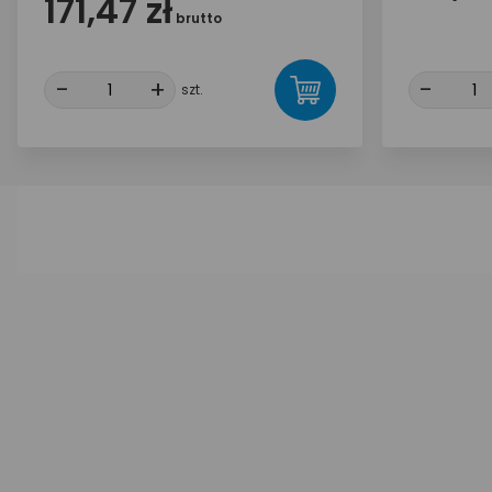
171,47 zł
brutto
-
-
+
+
-
-
szt.