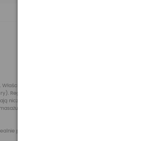
 Właściwe wykorzystanie urządzenia może poprawić
skóry). Regularne wykonywanie hydromasażu może
ają niczym delikatne palce, które dotykają
asażu poprzez lekkie zwiększenie lub zmniejszenie
ealnie pasować do Twojej łazienki!