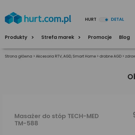
HURT
DETAL
Produkty
Strefa marek
Promocje
Blog
Strona główna
>
Akcesoria RTV, AGD, Smart Home
>
drobne AGD
>
zdrow
O
Masażer do stóp TECH-MED
TM-588