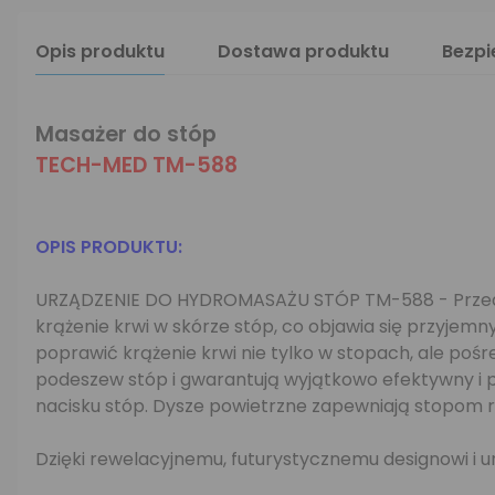
Opis produktu
Dostawa produktu
Bezp
Masażer do stóp
TECH-MED TM-588
OPIS PRODUKTU:
URZĄDZENIE DO HYDROMASAŻU STÓP TM-588 - Przedst
krążenie krwi w skórze stóp, co objawia się przyj
poprawić krążenie krwi nie tylko w stopach, ale pośr
podeszew stóp i gwarantują wyjątkowo efektywny i 
nacisku stóp. Dysze powietrzne zapewniają stopom r
Dzięki rewelacyjnemu, futurystycznemu designowi i un