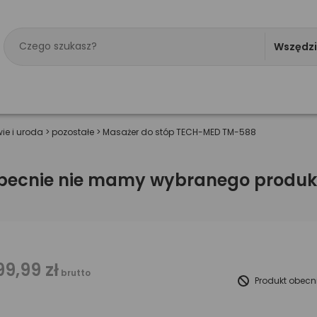
Wszędz
ie i uroda
>
pozostałe
>
Masażer do stóp TECH-MED TM-588
becnie nie mamy wybranego produk
99,99 zł
brutto
Produkt obecn