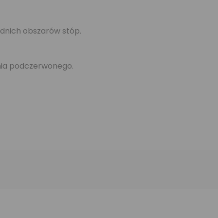
ednich obszarów stóp.
nia podczerwonego.