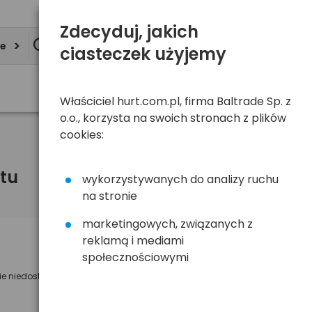
Zdecyduj, jakich
ie
ciasteczek użyjemy
Właściciel hurt.com.pl, firma Baltrade Sp. z
o.o., korzysta na swoich stronach z plików
cookies:
tu
wykorzystywanych do analizy ruchu
na stronie
marketingowych, związanych z
reklamą i mediami
Powiadom mnie o dostępności
społecznościowymi
ie niedostępny
Wyślemy powiadomienie o dostęności
na poniższy adres e-mail