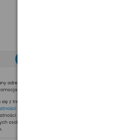
zapisz się >
ny adres e-mail
romocjach na hurt.com.pl.
ię z treścią i akceptuję
watności
i akceptuję
watności i wyrażam zgodę
nych osobowych na
.