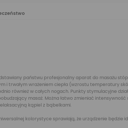
ieczeństwo
awiany państwu profesjonalny aparat do masażu stóp.
emnym i trwałym wrażeniem ciepła (wzrostu temperatury 
ednio również w całych nogach. Punkty stymulacyjne dział
pobudzający masaż. Można łatwo zmieniać intensywność m
elaksacyjną kąpiel z bąbelkami.
iwersalnej kolorystyce sprawiają, że urządzenie będzie id