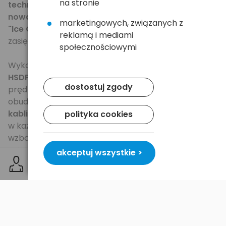
na stronie
technologii UMTS 2100MHz
. Antena wyposażona w
nowatorską technologię redukującą interferencje
marketingowych, związanych z
"Ice Clear(R) interference-reduction"
- zwiększa
reklamą i mediami
zasięg oraz niezawodność najszybszych połączeń.
społecznościowymi
Wykorzystanie sieci komórkowej
UMTS
i technologii
HSDPA
umożliwia szybką transmisję danych z
dostostuj zgody
prędkością
do 7,2 Mbps.
Kompaktowa, stylowa
obudowa,
niewielka waga 21 gramów
oraz
brak
kabli
zapewniają wygodne korzystanie z urządzenia
polityka cookies
w każdych warunkach. Funkcje modemu zostały
wzbogacone o
gniazdo kart MicroSD do 32 GB
.
Dzięki temu urządzenie może być podręczną
akceptuj wszystkie >
pamięcią flash.
Instalacja oprogramowania i sterowników modemu
jeszcze nigdy nie była taka prosta.
Wystarczy
włożyć Nokię 7M do wolnego portu USB i poczekać
na zakończenie procesu instalacji.
Urządzenie