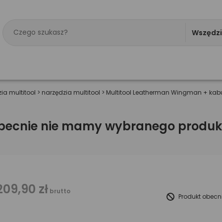
Wszędz
ia multitool
>
narzędzia multitool
>
Multitool Leatherman Wingman + kab
becnie nie mamy wybranego produk
209,90 zł
brutto
Produkt obecn