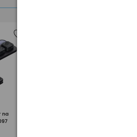
>
r na
Odbiornik Bluetooth 5.3 AUX
097
UGREEN CM596 90748