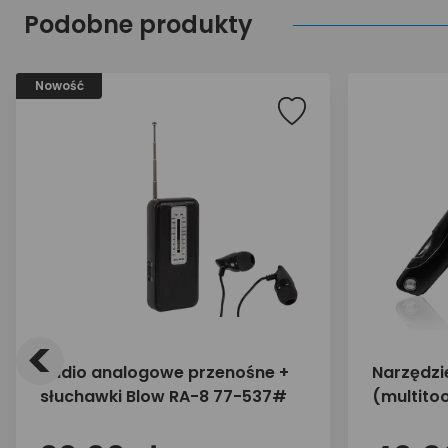
Podobne produkty
Nowość
<
Radio analogowe przenośne +
Narzędzi
słuchawki Blow RA-8 77-537#
(multitoo
czarny d