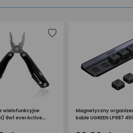
e wielofunkcyjne
Magnetyczny organize
l) 9w1 everActive
kable UGREEN LP987 45
uży