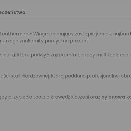
ieczeństwo
Leatherman - Wingman mający zastąpić jedne z najbardz
ą z niego znakomity pomysł na prezent.
erki, które podwyższają komfort pracy multitoolem ora
akości stali nierdzewnej, którą poddano profesjonalnej o
cy przypięcie toola o krawędź kieszeni oraz
nylonowa k