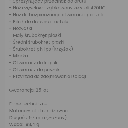
- Sprężynujący przecinak do drutu
- Nóż częściowo ząbkowany ze stali 420HC
- Nóż do bezpiecznego otwierania paczek
- Pilnik do drewna i metalu
- Nożyczki
- Mały śrubokręt płaski
- Średni śrubokręt płaski
- Śrubokręt philips (krzyżak)
- Miarka
- Otwieracz do kapsli
- Otwieracz do puszek
- Przyrząd do zdejmowania izolacji
Gwarancja: 25 lat!
Dane techniczne:
Materiały: stal nierdzewna
Długość: 97 mm (złożony)
Waga: 198,4 g