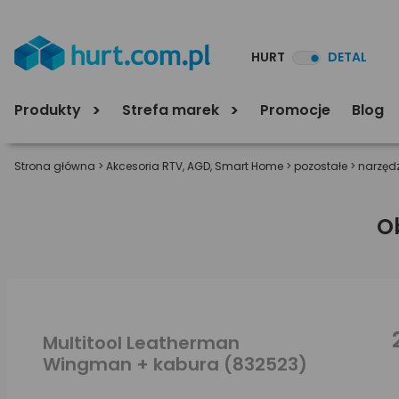
HURT
DETAL
Produkty
Strefa marek
Promocje
Blog
Strona główna
>
Akcesoria RTV, AGD, Smart Home
>
pozostałe
>
narzędz
O
Multitool Leatherman
Wingman + kabura (832523)