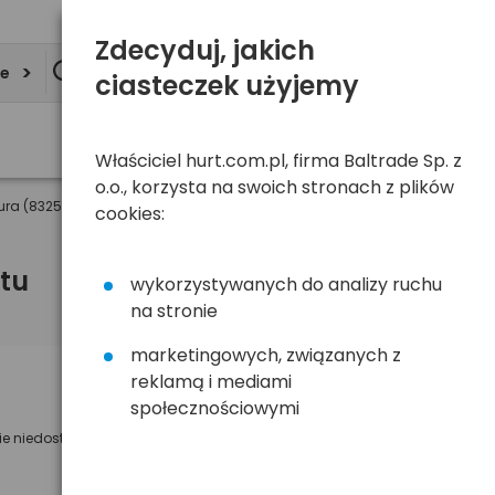
Zdecyduj, jakich
ie
ciasteczek użyjemy
Właściciel hurt.com.pl, firma Baltrade Sp. z
o.o., korzysta na swoich stronach z plików
ura (832523)
cookies:
tu
wykorzystywanych do analizy ruchu
na stronie
marketingowych, związanych z
reklamą i mediami
Powiadom mnie o dostępności
społecznościowymi
ie niedostępny
Wyślemy powiadomienie o dostęności
na poniższy adres e-mail