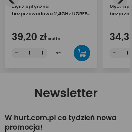
<
>
Mysz optyczna
Mysz op
bezprzewodowa 2,4GHz UGREEN
bezprze
MU006 15064
MU006 9
39,20 zł
34,30
brutto
-
+
-
szt.
Newsletter
W hurt.com.pl co tydzień nowa
promocja!