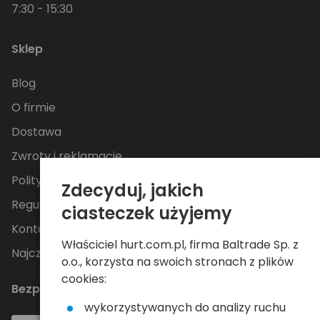
7:30 - 15:30
Sklep
Blog
O firmie
Dostawa
Zwroty i reklamacje
Polityka Prywatności
Zdecyduj, jakich
Regulamin
ciasteczek użyjemy
Kontakt
Właściciel hurt.com.pl, firma Baltrade Sp. z
Najczęściej zadawane pytania
o.o., korzysta na swoich stronach z plików
cookies:
Bezpieczne płatności
wykorzystywanych do analizy ruchu